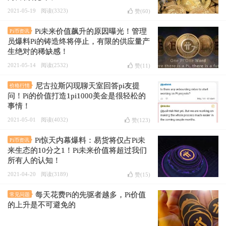
2021-05-19
阅读(3323)
赞(
60
)
Pi未来价值飙升的原因曝光！管理
Pi币资讯
员爆料Pi的铸造终将停止，有限的供应量产
生绝对的稀缺感！
2021-05-14
阅读(2532)
赞(
11
)
尼古拉斯闪现聊天室回答pi友提
价格行情
问！Pi的价值打造1pi1000美金是很轻松的
事情！
2021-05-01
阅读(4032)
赞(
123
)
Pi惊天内幕爆料：易货将仅占Pi未
Pi币资讯
来生态的10分之1！Pi未来价值将超过我们
所有人的认知！
2021-04-20
阅读(3189)
赞(
15
)
每天花费Pi的先驱者越多，Pi价值
常见问题
的上升是不可避免的