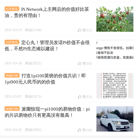
Pi Network上主网后的价值好比茶
Pi币资讯
油，贵的有理由！
2021-03-23
阅读(2140)
赞(
12
)
定心丸！管理员发话Pi价值不会很
Pi币资讯
低，不然Pi生态难以建设！
2021-03-18
阅读(2021)
赞(
16
)
打造1pi100英镑的价值共识！即
价格行情
1pi900元人民币的的价值
2021-03-07
阅读(2975)
赞(
13
)
派圈惊现一pi1000的易物价值：pi
价格行情
的共识易物价只有更高没有最高！
2021-03-02
阅读(3002)
赞(
34
)