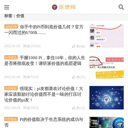
标签：价值
你手中的Pi币到底价值几何？官方
价格行情
一闪而过的6700$……
2022-01-05
阅读(10324)
赞(
46
)
手握1000 Pi，拿住10年，你的人生
Pi币资讯
是否将彻底改变！请听派价值的底层逻辑
2022-01-04
阅读(7233)
赞(
27
)
很现实：pi友都喜欢讨论价值！大
Pi币资讯
家应该鼓励讨论价值而不是一味的打压讨
论价值的pi友！
2021-09-04
阅读(3412)
赞(
12
)
Pi的价值取决于生态系统的成功与
Pi币资讯
否