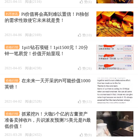
2021-04-11
阅读(2116)
赞(
6
)
Pi价值将会高到难以置信！Pi独创
Pi币资讯
的需求性致使它未来就是贵！
2021-04-06
阅读(2169)
赞(
10
)
1pi1钻石项链！1pi1500元！20分
价格行情
钟一笔易货！价值开始显现！
2021-04-05
阅读(4238)
赞(
26
)
在未来一天开采的Pi可能价值1000
价格行情
英镑！
2021-04-02
阅读(2528)
赞(
13
)
抓紧挖Pi！大咖5个亿的古董资产
价格行情
准备卖掉收Pi，共识派友预测75美元是Pi最
低价值！
2021-03-28
阅读(2432)
赞(
9
)