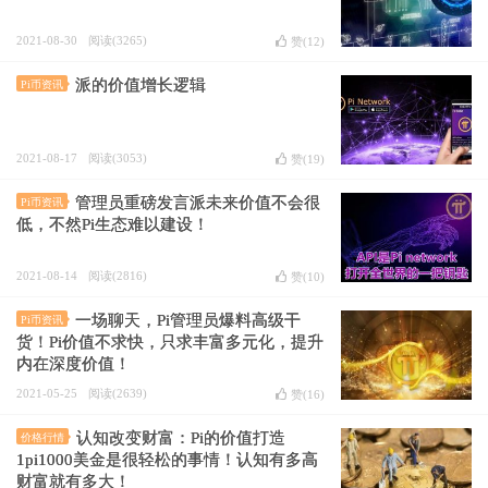
2021-08-30
阅读(3265)
赞(
12
)
派的价值增长逻辑
Pi币资讯
2021-08-17
阅读(3053)
赞(
19
)
管理员重磅发言派未来价值不会很
Pi币资讯
低，不然Pi生态难以建设！
2021-08-14
阅读(2816)
赞(
10
)
一场聊天，Pi管理员爆料高级干
Pi币资讯
货！Pi价值不求快，只求丰富多元化，提升
内在深度价值！
2021-05-25
阅读(2639)
赞(
16
)
认知改变财富：Pi的价值打造
价格行情
1pi1000美金是很轻松的事情！认知有多高
财富就有多大！