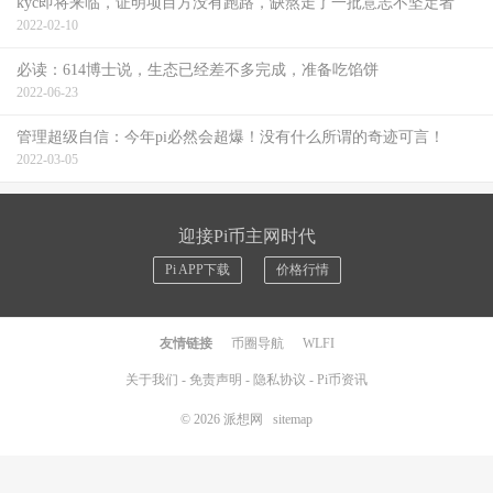
kyc即将来临，证明项目方没有跑路，缺熬走了一批意志不坚定者
2022-02-10
必读：614博士说，生态已经差不多完成，准备吃馅饼
2022-06-23
管理超级自信：今年pi必然会超爆！没有什么所谓的奇迹可言！
2022-03-05
迎接Pi币主网时代
Pi APP下载
价格行情
友情链接
币圈导航
WLFI
关于我们
-
免责声明
-
隐私协议
-
Pi币资讯
© 2026
派想网
sitemap