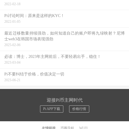
2022-02-18
Pi讨论时间：原来是这样的KYC！
2022-01-05
最近迁移数量持续强劲，如何知道自己的账户即将九绿映射？尼博
士web3在韩国市场表现强劲
2025-02-06
必读：博士，2023年主网前后，不要轻易出手，稳住！
2023-03-04
Pi不要纠结于价格，价值决定一切
2023-06-21
迎接Pi币主网时代
Pi APP下载
价格行情
友情链接
币圈导航
WLFI