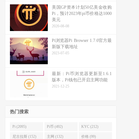
美国GP资本计划50亿美金收购
Pi，预计2023年pi币价格达1000
美元
2020-08-08
Pi浏览器Pi Browser 1.7.0官方最
新版下载地址
2023-07-05
最新：Pi币浏览器更新至1.6.1
版本，Pi钱包已开启主网功能
2021-12-25
热门搜索
Pi (2095)
Pi币 (492)
KYC (212)
尼古拉斯 (152)
主网 (132)
价格 (99)