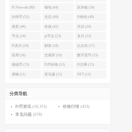
Pi Network (80)
钱包 (64)
区块链 (56)
比特币 (52)
生态 (49)
Pi钱包 (48)
易货 (46)
价值 (42)
共识 (24)
节点 (24)
pi节点 (23)
支付 (23)
Pi支付 (19)
财富 (18)
以太坊 (17)
应用 (16)
交易所 (16)
数字货币 (15)
基础币 (15)
Pi币价格 (13)
Pi主网 (13)
易物 (11)
亚马逊 (11)
NFT (11)
分类导航
Pi币资讯
(10,353)
价格行情
(433)
常见问题
(678)