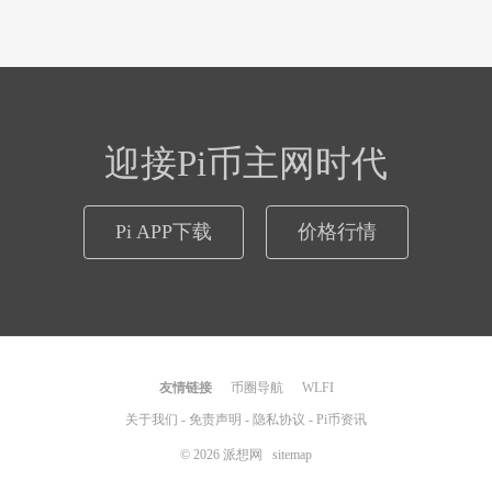
迎接Pi币主网时代
Pi APP下载
价格行情
友情链接
币圈导航
WLFI
关于我们
-
免责声明
-
隐私协议
-
Pi币资讯
© 2026
派想网
sitemap