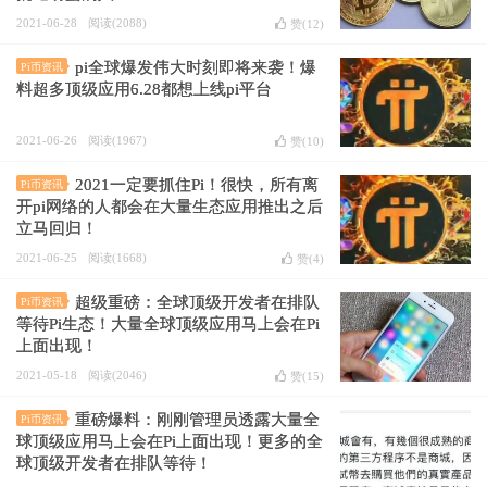
2021-06-28
阅读(2088)
赞(
12
)
pi全球爆发伟大时刻即将来袭！爆
Pi币资讯
料超多顶级应用6.28都想上线pi平台
2021-06-26
阅读(1967)
赞(
10
)
2021一定要抓住Pi！很快，所有离
Pi币资讯
开pi网络的人都会在大量生态应用推出之后
立马回归！
2021-06-25
阅读(1668)
赞(
4
)
超级重磅：全球顶级开发者在排队
Pi币资讯
等待Pi生态！大量全球顶级应用马上会在Pi
上面出现！
2021-05-18
阅读(2046)
赞(
15
)
重磅爆料：刚刚管理员透露大量全
Pi币资讯
球顶级应用马上会在Pi上面出现！更多的全
球顶级开发者在排队等待！