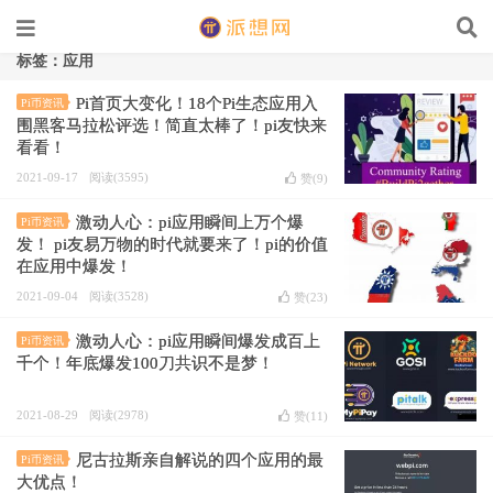
标签：应用
Pi首页大变化！18个Pi生态应用入
Pi币资讯
围黑客马拉松评选！简直太棒了！pi友快来
看看！
2021-09-17
阅读(3595)
赞(
9
)
激动人心：pi应用瞬间上万个爆
Pi币资讯
发！ pi友易万物的时代就要来了！pi的价值
在应用中爆发！
2021-09-04
阅读(3528)
赞(
23
)
激动人心：pi应用瞬间爆发成百上
Pi币资讯
千个！年底爆发100刀共识不是梦！
2021-08-29
阅读(2978)
赞(
11
)
尼古拉斯亲自解说的四个应用的最
Pi币资讯
大优点！