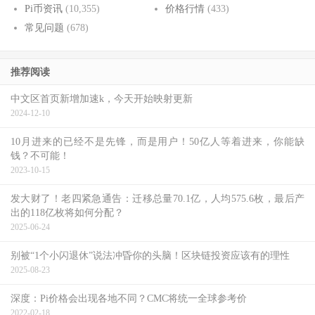
Pi币资讯
(10,355)
价格行情
(433)
常见问题
(678)
推荐阅读
中文区首页新增加速k，今天开始映射更新
2024-12-10
10月进来的已经不是先锋，而是用户！50亿人等着进来，你能缺
钱？不可能！
2023-10-15
发大财了！老四紧急通告：迁移总量70.1亿，人均575.6枚，最后产
出的118亿枚将如何分配？
2025-06-24
别被“1个小闪退休”说法冲昏你的头脑！区块链投资应该有的理性
2025-08-23
深度：Pi价格会出现各地不同？CMC将统一全球参考价
2022-02-18