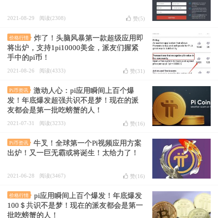
2021-08-29
阅读(2308)
赞(
5
)
炸了！头脑风暴第一款超级应用即
价格行情
将出炉，支持1pi10000美金，派友们握紧
手中的pi币！
2021-08-26
阅读(4333)
赞(
31
)
激动人心：pi应用瞬间上百个爆
Pi币资讯
发！年底爆发超强共识不是梦！现在的派
友都会是第一批吃螃蟹的人！
2021-07-31
阅读(3233)
赞(
16
)
牛叉！全球第一个Pi视频应用方案
Pi币资讯
出炉！又一巨无霸或将诞生！太给力了！
2021-06-28
阅读(3467)
赞(
16
)
pi应用瞬间上百个爆发！年底爆发
价格行情
100＄共识不是梦！现在的派友都会是第一
批吃螃蟹的人！