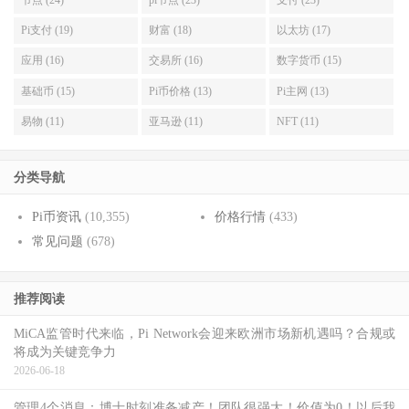
Pi支付 (19)
财富 (18)
以太坊 (17)
应用 (16)
交易所 (16)
数字货币 (15)
基础币 (15)
Pi币价格 (13)
Pi主网 (13)
易物 (11)
亚马逊 (11)
NFT (11)
分类导航
Pi币资讯
(10,355)
价格行情
(433)
常见问题
(678)
推荐阅读
MiCA监管时代来临，Pi Network会迎来欧洲市场新机遇吗？合规或
将成为关键竞争力
2026-06-18
管理4个消息：博士时刻准备减产！团队很强大！价值为0！以后我