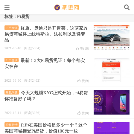
标签：Pi易货
红旗、奥迪只是开胃菜，这两家Pi
Pi币资讯
易货商城将上线特斯拉、法拉利以及轻奢
品
2021-08-10
阅读(5504)
赞(
18
)
最新！3大Pi易货见证！每个都实
Pi币资讯
实在在
2021-03-30
阅读(2462)
赞(
9
)
今天大规模KYC正式开始，pi易货
常见问题
你准备好了吗？
2020-12-11
阅读(3026)
赞(
8
)
Pi币在美国价格是多少一个？这个
价格行情
美国商城接受Pi易货，价值100元一枚