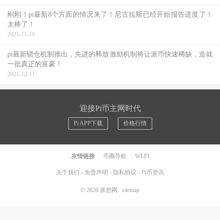
刚刚！pi最新8个方面的情况来了！尼古拉斯已经开始报告进度了！
太棒了！
2021-11-10
pi最新锁仓机制推出，先进的释放激励机制将让派币快速稀缺，造就
一批真正的富豪！
2021-12-11
迎接Pi币主网时代
Pi APP下载
价格行情
友情链接
币圈导航
WLFI
关于我们
-
免责声明
-
隐私协议
-
Pi币资讯
© 2026
派想网
sitemap