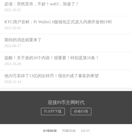
必读：突然宣布，不妙！web3，加速了！
2022-10-31
KYC用户尝鲜：Pi Wallet1.0版钱包正式进入内测开放倒计时
2021-02-01
期待的消息就要来了
2022-06-27
提醒！关于派的10个内容！很重要！特别是第10条！
2021-10-28
他20万卖掉了13亿的比特币！现在Pi成了暴富的希望
2020-12-14
迎接Pi币主网时代
Pi APP下载
价格行情
友情链接
币圈导航
WLFI