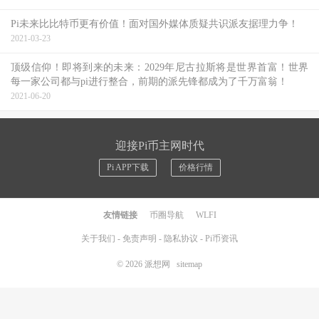
Pi未来比比特币更有价值！面对国外媒体质疑共识派友据理力争！
2021-03-23
顶级信仰！即将到来的未来：2029年尼古拉斯将是世界首富！世界
每一家公司都与pi进行整合，前期的派先锋都成为了千万富翁！
2021-06-20
迎接Pi币主网时代
Pi APP下载
价格行情
友情链接
币圈导航
WLFI
关于我们
-
免责声明
-
隐私协议
-
Pi币资讯
© 2026
派想网
sitemap