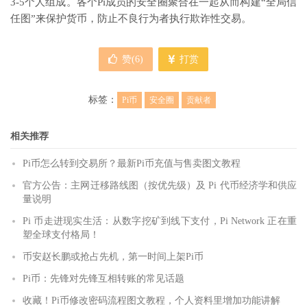
3-5个人组成。各个Pi成员的安全圈聚合在一起从而构建“全局信
任图”来保护货币，防止不良行为者执行欺诈性交易。
赞(
6
)
打赏
标签：
Pi币
安全圈
贡献者
相关推荐
Pi币怎么转到交易所？最新Pi币充值与售卖图文教程
官方公告：主网迁移路线图（按优先级）及 Pi 代币经济学和供应
量说明
Pi 币走进现实生活：从数字挖矿到线下支付，Pi Network 正在重
塑全球支付格局！
币安赵长鹏或抢占先机，第一时间上架Pi币
Pi币：先锋对先锋互相转账的常见话题
收藏！Pi币修改密码流程图文教程，个人资料里增加功能讲解