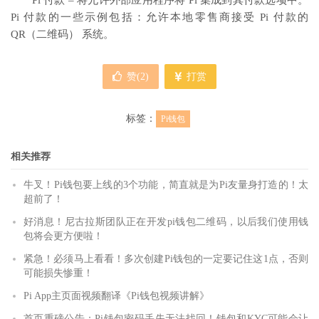
Pi 付款 – 将允许外部应用程序将 Pi 集成到其付款选项中。
Pi 付款的一些示例包括：允许本地零售商接受 Pi 付款的
QR（二维码） 系统。
赞(
2
)
打赏
标签：
Pi钱包
相关推荐
牛叉！Pi钱包要上线的3个功能，简直就是为Pi友量身打造的！太
超前了！
好消息！尼古拉斯团队正在开发pi钱包二维码，以后我们使用钱
包将会更方便啦！
紧急！必须马上看看！多次创建Pi钱包的一定要记住这1点，否则
可能损失惨重！
Pi App主页面视频翻译《Pi钱包视频讲解》
首页重磅公告：Pi钱包密码丢失无法找回！钱包和KYC可能会让