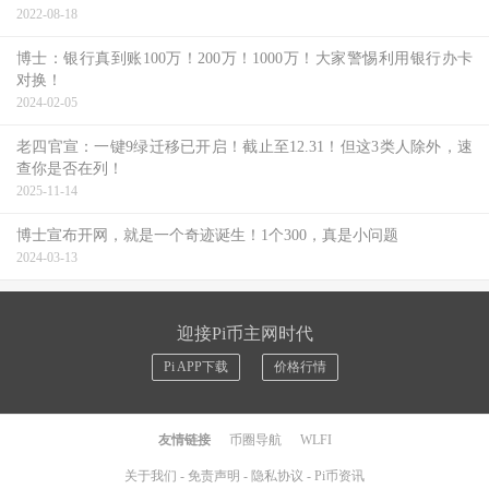
2022-08-18
博士：银行真到账100万！200万！1000万！大家警惕利用银行办卡
对换！
2024-02-05
老四官宣：一键9绿迁移已开启！截止至12.31！但这3类人除外，速
查你是否在列！
2025-11-14
博士宣布开网，就是一个奇迹诞生！1个300，真是小问题
2024-03-13
迎接Pi币主网时代
Pi APP下载
价格行情
友情链接
币圈导航
WLFI
关于我们
-
免责声明
-
隐私协议
-
Pi币资讯