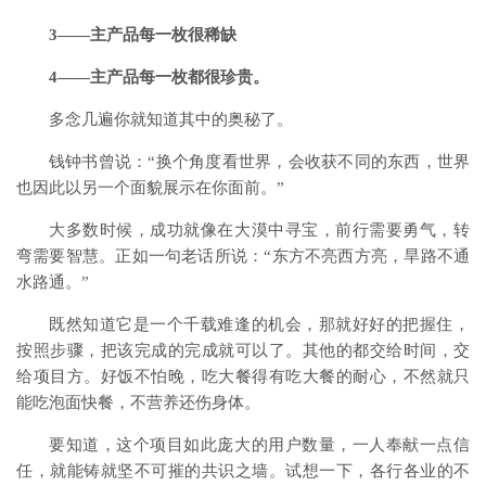
3——主产品每一枚很稀缺
4——主产品每一枚都很珍贵。
多念几遍你就知道其中的奥秘了。
钱钟书曾说：“换个角度看世界，会收获不同的东西，世界
也因此以另一个面貌展示在你面前。”
大多数时候，成功就像在大漠中寻宝，前行需要勇气，转
弯需要智慧。正如一句老话所说：“东方不亮西方亮，旱路不通
水路通。”
既然知道它是一个千载难逢的机会，那就好好的把握住，
按照步骤，把该完成的完成就可以了。其他的都交给时间，交
给项目方。好饭不怕晚，吃大餐得有吃大餐的耐心，不然就只
能吃泡面快餐，不营养还伤身体。
要知道，这个项目如此庞大的用户数量，一人奉献一点信
任，就能铸就坚不可摧的共识之墙。试想一下，各行各业的不