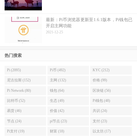
最新：Pi币浏览器更新至1.6.1版本，Pi钱包已
开启主网功能
2021-12-25
热门搜索
Pi (2095)
Pi币 (492)
KYC (212)
尼古拉斯 (152)
主网 (132)
价格 (99)
Pi Network (80)
钱包 (64)
区块链 (56)
比特币 (52)
生态 (49)
Pi钱包 (48)
易货 (46)
价值 (42)
共识 (24)
节点 (24)
pi节点 (23)
支付 (23)
Pi支付 (19)
财富 (18)
以太坊 (17)