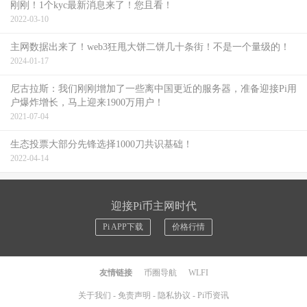
刚刚！1个kyc最新消息来了！您且看！
2022-03-10
主网数据出来了！web3狂甩大饼二饼几十条街！不是一个量级的！
2024-01-17
尼古拉斯：我们刚刚增加了一些离中国更近的服务器，准备迎接Pi用
户爆炸增长，马上迎来1900万用户！
2021-07-04
生态投票大部分先锋选择1000刀共识基础！
2022-04-14
迎接Pi币主网时代
Pi APP下载
价格行情
友情链接
币圈导航
WLFI
关于我们
-
免责声明
-
隐私协议
-
Pi币资讯