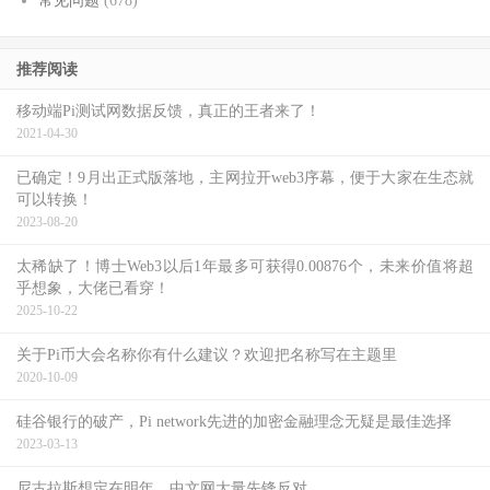
常见问题
(678)
推荐阅读
移动端Pi测试网数据反馈，真正的王者来了！
2021-04-30
已确定！9月出正式版落地，主网拉开web3序幕，便于大家在生态就
可以转换！
2023-08-20
太稀缺了！博士Web3以后1年最多可获得0.00876个，未来价值将超
乎想象，大佬已看穿！
2025-10-22
关于Pi币大会名称你有什么建议？欢迎把名称写在主题里
2020-10-09
硅谷银行的破产，Pi network先进的加密金融理念无疑是最佳选择
2023-03-13
尼古拉斯想定在明年，中文网大量先锋反对