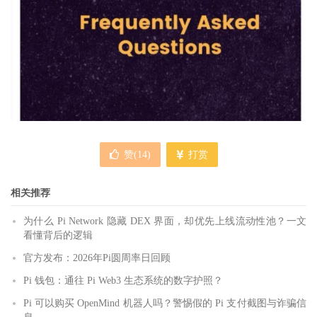
赞(
14
)
打赏
相关推荐
为什么 Pi Network 隐藏 DEX 界面，却优先上线流动性池？一文
看懂背后的逻辑
官方发布：2026年Pi圆周率日回顾
Pi 钱包：通往 Pi Web3 生态系统的数字护照？
Pi 可以购买 OpenMind 机器人吗？警惕假的 Pi 支付截图与诈骗信