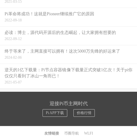
2021-03-15
Pi革命将成功！这就是Pioneer继续推广它的原因
2022-09-18
必读：博士，源代码开源后的生态崛起，让大家拥有想要的
2022-09-12
终于等来了，主网直接可以拥有！这次5000万先锋的好运来了
2024-02-06
逆天的1亿下载量：Pi节点容器镜像下载量正式突破1亿次！关于pi你
仅仅只看到了冰山一角而已！
2021-05-07
迎接Pi币主网时代
Pi APP下载
价格行情
友情链接
币圈导航
WLFI