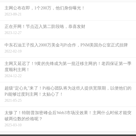
主网公布在即，1个200万，他们身份曝光！
2023-09-21
正在开网！节点迈入第二阶段咯，恭喜发财
2023-12-27
中东石油王子投入2000万美金与Pi合作，PNM美国办公室正式挂牌
2022-02-19
主网又延迟了！9黄的先锋成为第一批迁移主网的！老四保证第一季
度顺利主网！
2024-12-22
超级“定心丸”来了！Pi核心团队将为这些人提供宽限期，以便他们的
Pi能够过度到主网！太贴心了！
2021-05-25
太惨了！特朗普加密峰会后Web3市场没效果！主网什么时候才能突
破两位数的价格呢？
2025-03-10