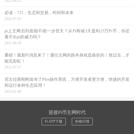
2022-04-25
必读：715，生态和交易，时间和未来
2022-07-03
pi上主网后到底能不能一步登天？从Pi商城3天盈利23万Pi币，你还
看不出pi的威力吗？
2021-08-30
重磅！最新Pi消息来了！通往主网的路本身就是曲折的！熬过去，才
能见彩虹！
2021-07-17
尼古拉斯刚刚发布了PIos操作系统，方便开发者更方便，快捷的开发
和运行各种生态应用！
2023-01-08
迎接Pi币主网时代
Pi APP下载
价格行情