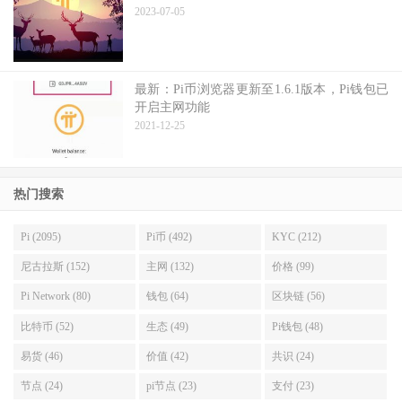
2023-07-05
最新：Pi币浏览器更新至1.6.1版本，Pi钱包已
开启主网功能
2021-12-25
热门搜索
Pi (2095)
Pi币 (492)
KYC (212)
尼古拉斯 (152)
主网 (132)
价格 (99)
Pi Network (80)
钱包 (64)
区块链 (56)
比特币 (52)
生态 (49)
Pi钱包 (48)
易货 (46)
价值 (42)
共识 (24)
节点 (24)
pi节点 (23)
支付 (23)