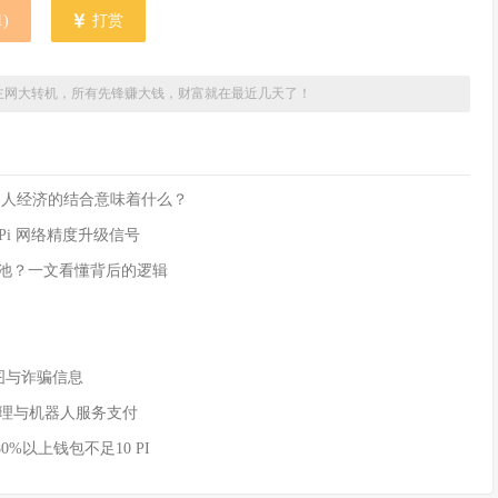
1
)
打赏
主网大转机，所有先锋赚大钱，财富就在最近几天了！
rk 与机器人经济的结合意味着什么？
是 Pi 网络精度升级信号
流动性池？一文看懂背后的逻辑
付截图与诈骗信息
AI 代理与机器人服务支付
80%以上钱包不足10 PI