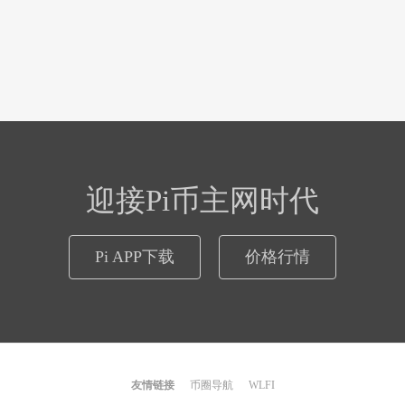
迎接Pi币主网时代
Pi APP下载
价格行情
友情链接
币圈导航
WLFI