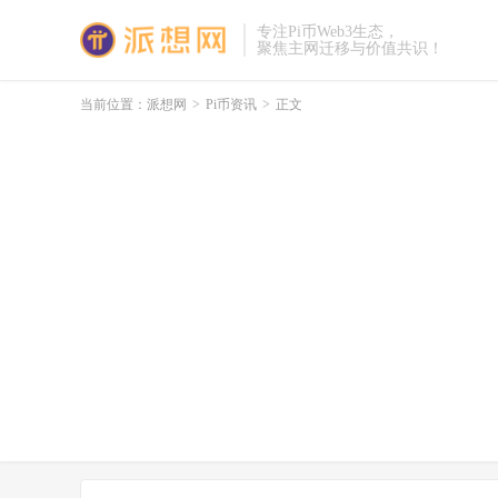
专注Pi币Web3生态，
聚焦主网迁移与价值共识！
当前位置：
派想网
>
Pi币资讯
>
正文