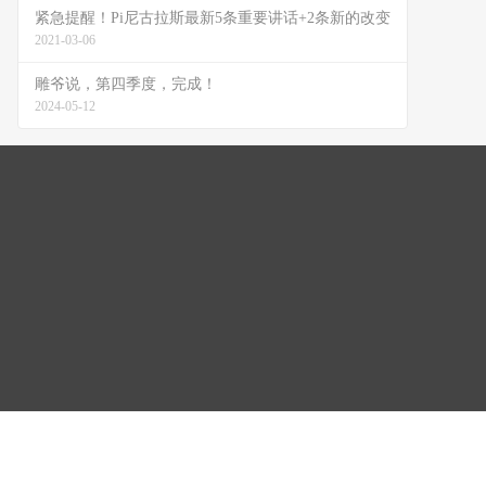
紧急提醒！Pi尼古拉斯最新5条重要讲话+2条新的改变
2021-03-06
雕爷说，第四季度，完成！
2024-05-12