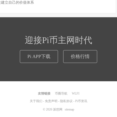
 正在建立自己的价值体系
迎接Pi币主网时代
Pi APP下载
价格行情
友情链接
币圈导航
WLFI
关于我们
-
免责声明
-
隐私协议
-
Pi币资讯
© 2026
派想网
sitemap