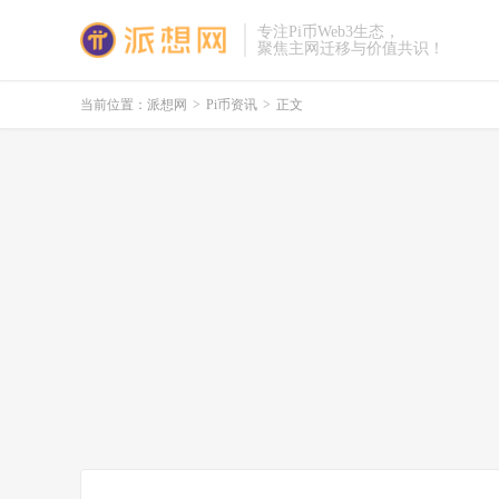
专注Pi币Web3生态，
聚焦主网迁移与价值共识！
当前位置：
派想网
>
Pi币资讯
>
正文