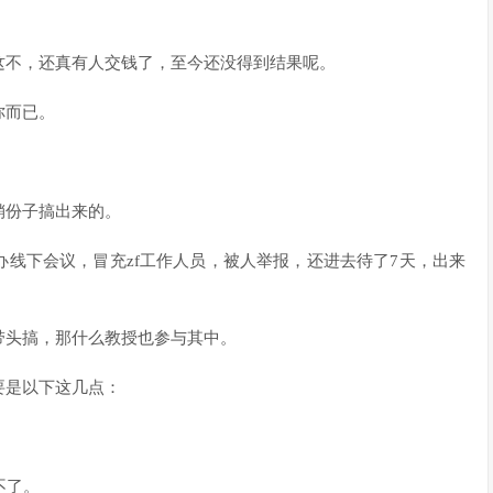
这不，还真有人交钱了，至今还没得到结果呢。
你而已。
销份子搞出来的。
线下会议，冒充zf工作人员，被人举报，还进去待了7天，出来
带头搞，那什么教授也参与其中。
要是以下这几点：
不了。