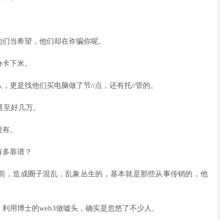
他们当希望，他们却在诈骗你呢。
办卡下米。
更是找他们买电脑做了节//点，还有托//管的。
甚至好几万。
没有。
有多靠谱？
前，造成圈子混乱，乱象丛生的，基本就是那些从事传销的，他
利用博士的web3做嘘头，确实是忽悠了不少人。