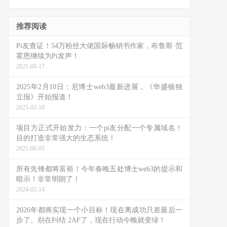
推荐阅读
Pi友查证！54万粉丝大佬国际畅销书作家，布鲁斯·范
霍恩继续为Pi发声！
2021-08-17
2025年2月10日：尼博士web3最新进展，《华盛顿独
立报》开始报道！
2025-02-10
项目方正式开始发力：一个pi友分配一个专属域名！
目的打造非常强大的生态系统！
2021-06-05
所有先锋都将富裕！今年春晚五处博士web3的提示和
暗示！非常明朗了！
2024-02-14
2026年都将实现一个小目标！现在离成功只差最后一
步了。别在纠结 2AF了，现在行动今晚就变绿！