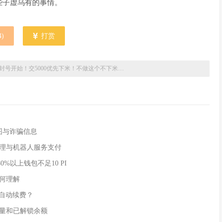
些子虚乌有的事情。
4
)
打赏
封号开始！交5000优先下米！不做这个不下米…
付截图与诈骗信息
AI 代理与机器人服务支付
80%以上钱包不足10 PI
如何理解
实现自动续费？
时供应量和已解锁余额