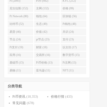
Pi (2095)
Pi币 (492)
KYC (212)
尼古拉斯 (152)
主网 (132)
价格 (99)
Pi Network (80)
钱包 (64)
区块链 (56)
比特币 (52)
生态 (49)
Pi钱包 (48)
易货 (46)
价值 (42)
共识 (24)
节点 (24)
pi节点 (23)
支付 (23)
Pi支付 (19)
财富 (18)
以太坊 (17)
应用 (16)
交易所 (16)
数字货币 (15)
基础币 (15)
Pi币价格 (13)
Pi主网 (13)
易物 (11)
亚马逊 (11)
NFT (11)
分类导航
Pi币资讯
(10,353)
价格行情
(433)
常见问题
(678)