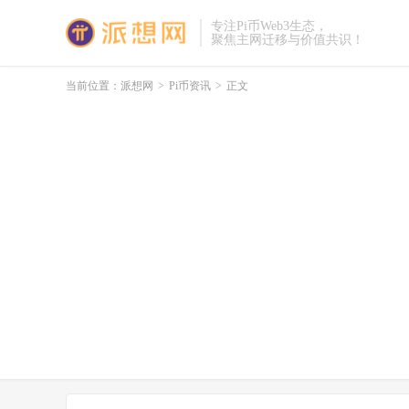
专注Pi币Web3生态，
聚焦主网迁移与价值共识！
当前位置：
派想网
>
Pi币资讯
>
正文