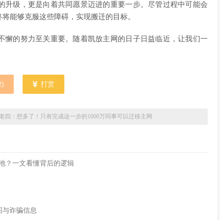
的升级，更是向着共同愿景迈进的重要一步。尽管过程中可能会
终将能够克服这些障碍，实现搬迁的目标。
不懈的努力至关重要。随着凯放主网的日子日益临近，让我们一
2
)
打赏
老四：想多了！只有完成这一步的1000万同事可以迁移主网
流动性池？一文看懂背后的逻辑
付截图与诈骗信息