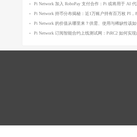
Pi Network 加入 RoboPay 支付合作：Pi 或将用于 
Pi Network 持币分布揭秘：近1万账户持有百万枚 PI，
Pi Network 的价值从哪里来？供需、使用与稀缺性该
Pi Network 订阅智能合约上线测试网：PiRC2 如何