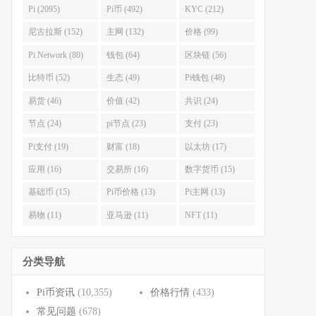
Pi (2095)
Pi币 (492)
KYC (212)
尼古拉斯 (152)
主网 (132)
价格 (99)
Pi Network (80)
钱包 (64)
区块链 (56)
比特币 (52)
生态 (49)
Pi钱包 (48)
易货 (46)
价值 (42)
共识 (24)
节点 (24)
pi节点 (23)
支付 (23)
Pi支付 (19)
财富 (18)
以太坊 (17)
应用 (16)
交易所 (16)
数字货币 (15)
基础币 (15)
Pi币价格 (13)
Pi主网 (13)
易物 (11)
亚马逊 (11)
NFT (11)
分类导航
Pi币资讯
(10,355)
价格行情
(433)
常见问题
(678)