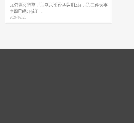
九紫离火运至！主网未来价将达到314，这三件大事
老四已经办成了！
2026-02-26