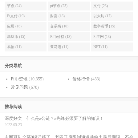
节点 (24)
pi节点 (23)
支付 (23)
Pi支付 (19)
财富 (18)
以太坊 (17)
应用 (16)
交易所 (16)
数字货币 (15)
基础币 (15)
Pi币价格 (13)
Pi主网 (13)
易物 (11)
亚马逊 (11)
NFT (11)
分类导航
Pi币资讯
(10,355)
价格行情
(433)
常见问题
(678)
推荐阅读
深度好文：什么是π公链？π先锋必须要了解的知识！
2022-05-23
主网可以全部9绿迁移了，老四开启限制通道并给出最后期限，不会