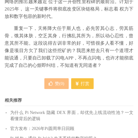
网络的推出越来越近 位于这一开创性里程碑的最前沿。计划于
2025年， 这一关键事件将彻底改变区块链格局，标志着 权力下
放和数字包容的新时代。
重复一下，天将降大任于斯人也，必先苦其心志，劳其筋
骨，饿其体肤，空乏其身，行拂乱其所为，所以动心忍性，曾
意其所不能。这段说得古训非常的好，可惜很多人看不懂，好
像是项目方欠了我们这些挖矿的？我思来想去只有一个道理才
能说通，只要自己卸载了闪电APP，不再点闪电，也许才能彻底
完成了自己的心烦即纠结，不知道有无同道者？
赞(
0
)
打赏
相关推荐
为什么 Pi Network 隐藏 DEX 界面，却优先上线流动性池？一文
看懂背后的逻辑
官方发布：2026年Pi圆周率日回顾