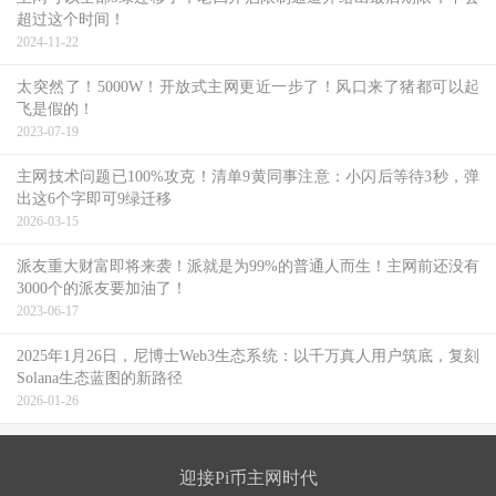
超过这个时间！
2024-11-22
太突然了！5000W！开放式主网更近一步了！风口来了猪都可以起
飞是假的！
2023-07-19
主网技术问题已100%攻克！清单9黄同事注意：小闪后等待3秒，弹
出这6个字即可9绿迁移
2026-03-15
派友重大财富即将来袭！派就是为99%的普通人而生！主网前还没有
3000个的派友要加油了！
2023-06-17
2025年1月26日，尼博士Web3生态系统：以千万真人用户筑底，复刻
Solana生态蓝图的新路径
2026-01-26
迎接Pi币主网时代