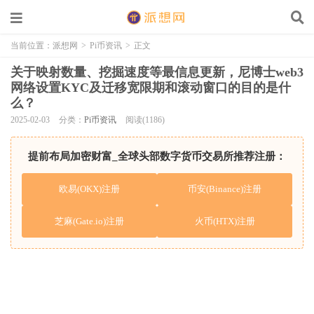
当前位置：
派想网
>
Pi币资讯
>
正文
​关于映射数量、挖掘速度等最信息更新，尼博士web3
网络设置KYC及迁移宽限期和滚动窗口的目的是什
么？
2025-02-03
分类：
Pi币资讯
阅读(1186)
提前布局加密财富_全球头部数字货币交易所推荐注册：
欧易(OKX)注册
币安(Binance)注册
芝麻(Gate.io)注册
火币(HTX)注册