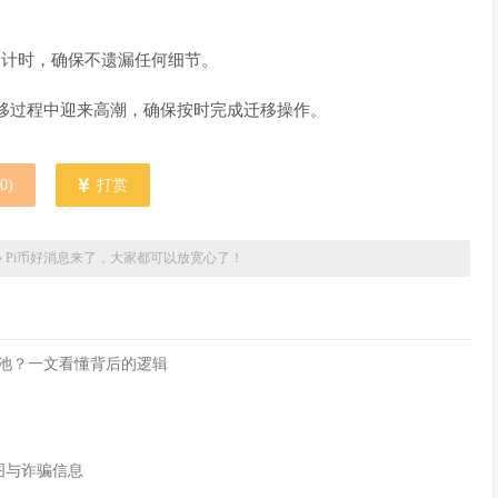
倒计时，确保不遗漏任何细节。
迁移过程中迎来高潮，确保按时完成迁移操作。
0
)
打赏
»
Pi币好消息来了，大家都可以放宽心了！
流动性池？一文看懂背后的逻辑
付截图与诈骗信息