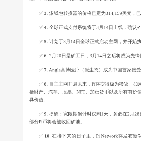
✅
3
. 派钱包转换器的价格已定为314,159美元，
✅
4
. 全球正式支付系统将于3月14日上线，确认
✅
5
. 计划于3月14日全球正式启动主网，并开始
✅
6
. 2月20日是矿工日，3月14日之后将成为
✅
7
. Angla高博医疗（派生态）成为中国首家
✅
8
. 自主主网开启以来，Pi将变得极为稀缺。
括财产、汽车、股票、NFT、加密货币以及所有有价值的资
具价值。
✅
9
. 提醒：宽限期倒计时仅剩1天，务必在2月2
部分Pi币将会被收回矿池。
✅
10
. 在接下来的日子里，Pi Network