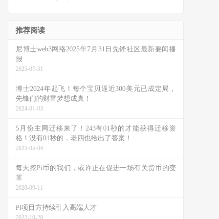
推荐阅读
尼博士web3网络2025年7月31日先锋社区最新要闻播
报
2025-07-31
博士2024年起飞！每个宝贝逼近300美元已成定局，
先锋们的财富梦想成真！
2024-01-03
5月份主网迁移来了！243有01秒的才能获得迁移资
格！没有01秒的，老四也给出了答案！
2025-05-04
每天挖Pi币的我们，或许正在促进一场有关货币的变
革
2020-09-11
Pi项目方持续引入高端人才
2022-10-28