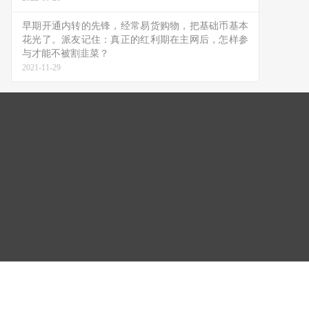
早期开通内转的先锋，经常易货购物，把基础币基本
花光了。派友记住：真正的红利期在主网后，怎样参
与才能不被割韭菜？
2021-11-29