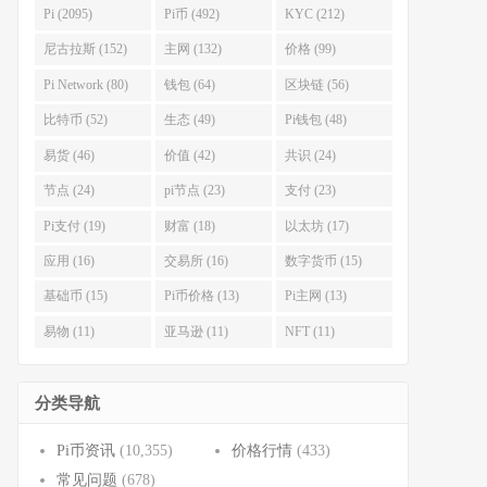
Pi (2095)
Pi币 (492)
KYC (212)
尼古拉斯 (152)
主网 (132)
价格 (99)
Pi Network (80)
钱包 (64)
区块链 (56)
比特币 (52)
生态 (49)
Pi钱包 (48)
易货 (46)
价值 (42)
共识 (24)
节点 (24)
pi节点 (23)
支付 (23)
Pi支付 (19)
财富 (18)
以太坊 (17)
应用 (16)
交易所 (16)
数字货币 (15)
基础币 (15)
Pi币价格 (13)
Pi主网 (13)
易物 (11)
亚马逊 (11)
NFT (11)
分类导航
Pi币资讯
(10,355)
价格行情
(433)
常见问题
(678)