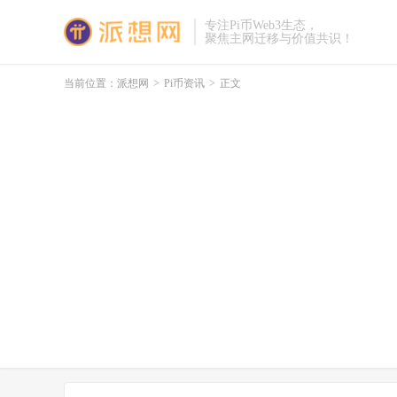
专注Pi币Web3生态，
聚焦主网迁移与价值共识！
当前位置：
派想网
>
Pi币资讯
>
正文