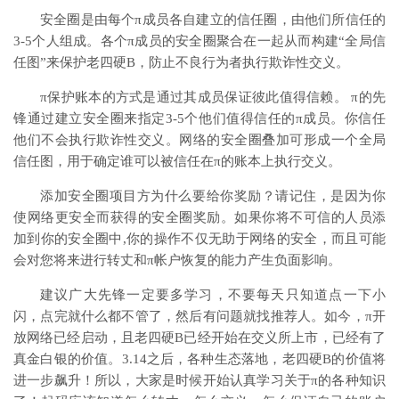
安全圈是由每个
π
成员各自建立的信任圈，由他们所信任的
3-5个人组成。各个
π
成员的安全圈聚合在一起从而构建
“全局信
任图”来保护
老四硬
B
，防止不良行为者执行欺诈性
交义
。
π
保护账本的方式是通过其成员保证彼此值得信赖。
π
的
先
锋
通过建立安全圈来
指定
3-5个他们值得信任的
π
成员。你信任
他们不会执行欺诈性
交义
。网络的安全圈叠加可形成一个全局
信任图，用于确定谁可以被信任在
π
的账本上执行
交义
。
添加安全圈项目方为什么要给你奖励？
请记住，
是因为你
使网络更安全而获得
的
安全圈奖励。如果
你
将不可信的人员添
加到
你
的安全圈中
,
你
的操作不仅无助于网络的安全，而且可能
会对您将来进行
转丈
和
π
帐户恢复的能力产生负面影响。
建议广大先锋一定要多学习，不要每天只知道点一下小
闪，点完就什么都不管了，然后有问题就找推荐人。如今，
π开
放网络已经启动，且老四硬
B已经开始在交义所上市，已经有了
真金白银的价值。3.14之后，各种生态落地，老四硬B的价值将
进一步飙升！所以，大家是时候开始认真学习关于π的各种知识