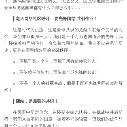
了！起码应该知道怎么转丈、怎么交义、怎么保证自己的账户
安全!π浏览器里都有什么？都怎么用……
▌
老四网络社区呼吁：要先锋团结
共创伟业！
这是时代的洪流，这是全球共识的觉醒！在这个变革的时
代，我们并非孤身一人，我们是千千万万志同道合的先锋，我
们怀揣着相同的信仰，肩负着共同的使命。我们不仅在见证历
史，更是在亲手缔造新的金融秩序！
π
，不属于某一个人，而属于所有信仰它的人！
π
，不依赖任何权力，而依靠全球先锋的共识！
π
，不是一个人的孤军奋战，而是千百万先锋共同铸就的辉
煌！
▌
团结，是最强的共识！
在风雨中坚定信念，在怀疑中彼此扶持，在挑战中并肩前
行！我们来自不同的国度，操着不同的语言，但我们的信仰只
有一个
——让
π
照亮世界！
✨