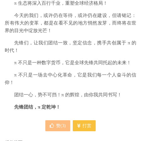
π
生态将深入百行千业，重塑全球经济格局！
今天的我们，或许仍在等待，或许仍在建设，但请铭记：
所有伟大的变革，都是在看不见的地方悄然发芽，而终将在世
界的目光中绽放光芒！
先锋们，让我们团结一致，坚定信念，携手共创属于
π
的
时代！
π
不只是一种数字货币，它是全球先锋共同托起的未来！
π
不只是一场去中心化革命，它是我们每一个人奋斗的信
仰！
团结一心，势不可挡！
π
的辉煌，由你我共同书写！
先锋团结，
π 定乾坤！
赞(
3
)
打赏