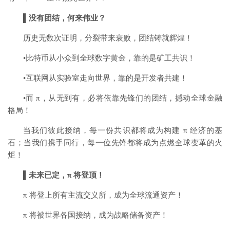
▌没有团结，何来伟业？
历史无数次证明，分裂带来衰败，团结铸就辉煌！
•比特币从小众到全球数字黄金，靠的是矿工共识！
•互联网从实验室走向世界，靠的是开发者共建！
•而
π
，从无到有，必将依靠先锋们的团结，撼动全球金融
格局！
当我们彼此接纳，每一份共识都将成为构建
π
经济的基
石；当我们携手同行，每一位先锋都将成为点燃全球变革的火
炬！
▌未来已定，π 将登顶！
π
将登上所有主流
交义
所，成为全球流通资产！
π
将被世界各国接纳，成为战略储备资产！