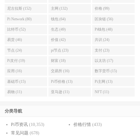
尼古拉斯 (152)
主网 (132)
价格 (99)
Pi Network (80)
钱包 (64)
区块链 (56)
比特币 (52)
生态 (49)
Pi钱包 (48)
易货 (46)
价值 (42)
共识 (24)
节点 (24)
pi节点 (23)
支付 (23)
Pi支付 (19)
财富 (18)
以太坊 (17)
应用 (16)
交易所 (16)
数字货币 (15)
基础币 (15)
Pi币价格 (13)
Pi主网 (13)
易物 (11)
亚马逊 (11)
NFT (11)
分类导航
Pi币资讯
(10,353)
价格行情
(433)
常见问题
(678)