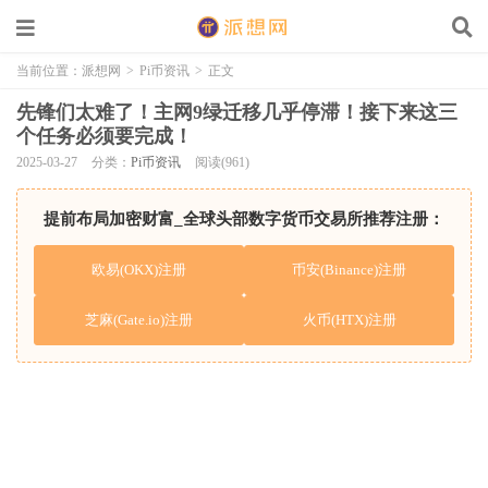
当前位置：
派想网
>
Pi币资讯
>
正文
先锋们太难了！主网9绿迁移几乎停滞！接下来这三
个任务必须要完成！
2025-03-27
分类：
Pi币资讯
阅读(961)
提前布局加密财富_全球头部数字货币交易所推荐注册：
欧易(OKX)注册
币安(Binance)注册
芝麻(Gate.io)注册
火币(HTX)注册