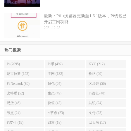
最新：Pi币浏览器更新至1.6.1版本，Pi钱包已
开启主网功能
2021-12-25
热门搜索
Pi (2095)
Pi币 (492)
KYC (212)
尼古拉斯 (152)
主网 (132)
价格 (99)
Pi Network (80)
钱包 (64)
区块链 (56)
比特币 (52)
生态 (49)
Pi钱包 (48)
易货 (46)
价值 (42)
共识 (24)
节点 (24)
pi节点 (23)
支付 (23)
Pi支付 (19)
财富 (18)
以太坊 (17)