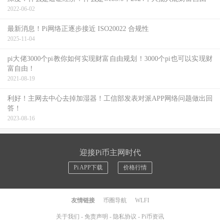
2022-06-02
最新消息！Pi网络正逐步接近 ISO20022 合规性
2025-11-04
pi大佬3000个pi教你如何实现财富自由规划！3000个pi也可以实现财
富自由！
2021-08-19
利好！主网去中心去掉加湿器！工信部发表对派APP网络问题做出回
答！
2023-08-16
迎接Pi币主网时代
Pi APP下载
价格行情
友情链接
币圈导航
WLFI
关于我们
-
免责声明
-
隐私协议
-
Pi币资讯