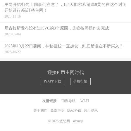
主网开始打勾！同事们注意了，184天01秒和清单9黄的在这个时间
开始进行9绿迁移主网！
2025-11-16
尼古拉斯发布没有过KVC的3个原因，先锋按照操作去完成
2023-05-04
2025年10月22日要闻，神秘巨鲸一直加仓，到底是谁在不断买入？
2025-10-22
迎接Pi币主网时代
Pi APP下载
价格行情
友情链接
币圈导航
WLFI
关于我们
-
免责声明
-
隐私协议
-
Pi币资讯
© 2026
派想网
sitemap