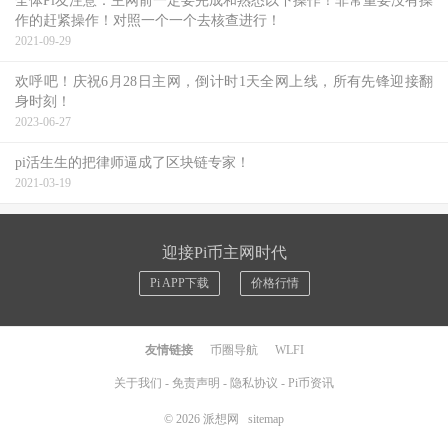
全体Pi友注意：主网前一定要完成和熟悉以下操作！非常重要没有操
作的赶紧操作！对照一个一个去核查进行！
2021-09-29
欢呼吧！庆祝6月28日主网，倒计时1天全网上线，所有先锋迎接翻
身时刻！
2023-06-27
pi活生生的把律师逼成了区块链专家！
2021-03-19
迎接Pi币主网时代
Pi APP下载
价格行情
友情链接
币圈导航
WLFI
关于我们
-
免责声明
-
隐私协议
-
Pi币资讯
© 2026
派想网
sitemap