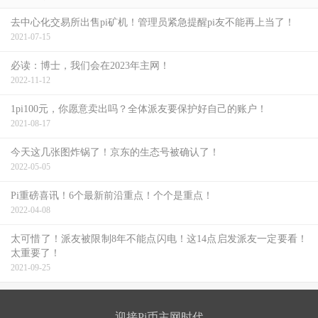
去中心化交易所出售pi矿机！管理员紧急提醒pi友不能再上当了！
2021-07-15
必读：博士，我们会在2023年主网！
2022-11-12
1pi100元，你愿意卖出吗？全体派友要保护好自己的账户！
2021-08-17
今天这几张图炸锅了！京东的生态号被确认了！
2022-05-05
Pi重磅喜讯！6个最新前沿重点！个个是重点！
2022-04-08
太可惜了！派友被限制8年不能点闪电！这14点启发派友一定要看！
太重要了！
2021-09-25
迎接Pi币主网时代