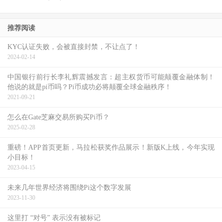
推荐阅读
KYC认证失败，会被直接封禁，不让点了！
2024-02-14
中国银行前行长李礼辉震撼发言：超主权货币可能颠覆金融体制！
他说的就是pi币吗？Pi币成功必将颠覆全球金融秩序！
2021-09-21
怎么在Gate芝麻交易所购买Pi币？
2025-02-28
重磅！APP首页更新，马拉松获奖作品展示！新版K上线，今年实现
小目标！
2023-04-15
未来几年世界经济将围绕Pi这个数字发展
2023-11-30
这里打 “对号” 表示没有被标记