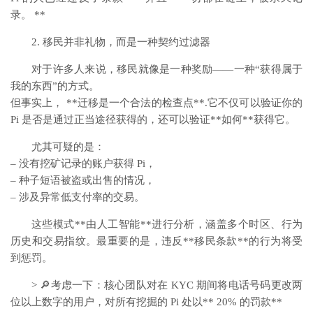
录。 **
2. 移民并非礼物，而是一种契约过滤器
对于许多人来说，移民就像是一种奖励——一种“获得属于
我的东西”的方式。
但事实上， **迁移是一个合法的检查点**.它不仅可以验证你的
Pi 是否是通过正当途径获得的，还可以验证**如何**获得它。
尤其可疑的是：
– 没有挖矿记录的账户获得 Pi，
– 种子短语被盗或出售的情况，
– 涉及异常低支付率的交易。
这些模式**由人工智能**进行分析，涵盖多个时区、行为
历史和交易指纹。最重要的是，违反**移民条款**的行为将受
到惩罚。
> 🔎考虑一下：核心团队对在 KYC 期间将电话号码更改两
位以上数字的用户，对所有挖掘的 Pi 处以** 20% 的罚款**