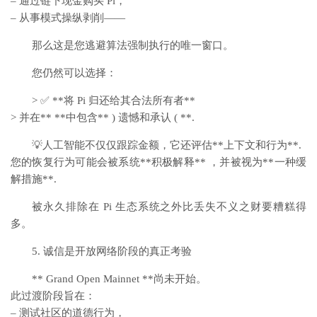
– 通过链下现金购买 Pi，
– 从事模式操纵剥削——
那么这是您逃避算法强制执行的唯一窗口。
您仍然可以选择：
> ✅ **将 Pi 归还给其合法所有者**
> 并在** **中包含** ) 遗憾和承认 ( **.
💡人工智能不仅仅跟踪金额，它还评估**上下文和行为**.
您的恢复行为可能会被系统**积极解释** ，并被视为**一种缓
解措施**.
被永久排除在 Pi 生态系统之外比丢失不义之财要糟糕得
多。
5. 诚信是开放网络阶段的真正考验
** Grand Open Mainnet **尚未开始。
此过渡阶段旨在：
– 测试社区的道德行为，