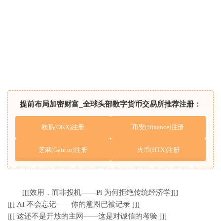
提前布局加密财富_全球头部数字货币交易所推荐注册：
欧易(OKX)注册
币安(Binance)注册
芝麻(Gate.io)注册
火币(HTX)注册
[[[效用，而非投机——Pi 为何拒绝传统经济学]]]
[[[ AI 不会忘记——你的意图已被记录 ]]]
[[[ 这还不是开放的主网——这是对诚信的考验 ]]]