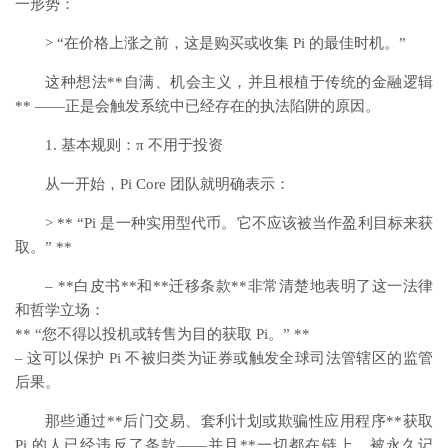
一形势：
> “在价格上涨之前，这是购买或收集 Pi 的最佳时机。”
这种想法**自满、机会主义，并且根植于传统的金融逻辑
** ——正是会触发系统中已经存在的执法陷阱的原因。
1. 基本规则：π 不用于投资
从一开始，Pi Core 团队就明确表示：
> ** “Pi 是一种实用型代币。它不应该被当作盈利目标来获
取。” **
– **白皮书**和**迁移条款**非常清楚地表明了这一法律
和哲学立场：
** “您不得以投机或转售为目的获取 Pi。” **
– 这可以保护 Pi 不被归类为证券或触发全球司法管辖区的监管
后果。
那些通过**后门交易、套利计划或欺骗性应用程序**获取
Pi 的人已经违反了条款——并且**一切都在链上，被永久记