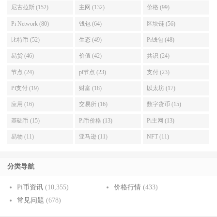
尼古拉斯 (152)
主网 (132)
价格 (99)
Pi Network (80)
钱包 (64)
区块链 (56)
比特币 (52)
生态 (49)
Pi钱包 (48)
易货 (46)
价值 (42)
共识 (24)
节点 (24)
pi节点 (23)
支付 (23)
Pi支付 (19)
财富 (18)
以太坊 (17)
应用 (16)
交易所 (16)
数字货币 (15)
基础币 (15)
Pi币价格 (13)
Pi主网 (13)
易物 (11)
亚马逊 (11)
NFT (11)
分类导航
Pi币资讯
(10,355)
价格行情
(433)
常见问题
(678)