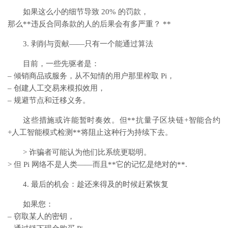
如果这么小的细节导致 20% 的罚款，
那么**违反合同条款的人的后果会有多严重？ **
3. 剥削与贡献——只有一个能通过算法
目前，一些先驱者是：
– 倾销商品或服务，从不知情的用户那里榨取 Pi，
– 创建人工交易来模拟效用，
– 规避节点和迁移义务。
这些措施或许能暂时奏效。但**抗量子区块链+智能合约
+人工智能模式检测**将阻止这种行为持续下去。
> 诈骗者可能认为他们比系统更聪明。
> 但 Pi 网络不是人类——而且**它的记忆是绝对的**.
4. 最后的机会：趁还来得及的时候赶紧恢复
如果您：
– 窃取某人的密钥，