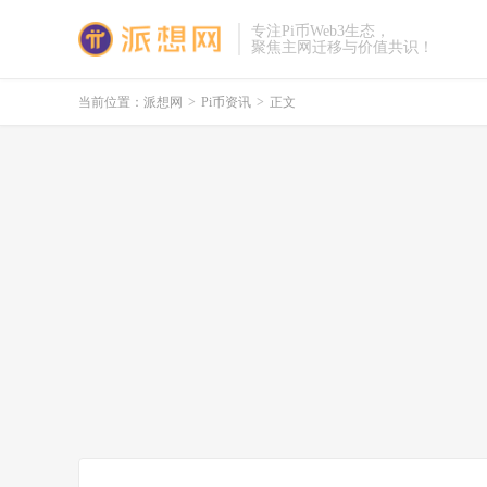
专注Pi币Web3生态，
聚焦主网迁移与价值共识！
当前位置：
派想网
>
Pi币资讯
>
正文