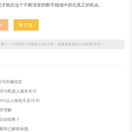
们才能在这个不断演变的数字领域中抓住真正的机会。
0
)
打赏
值了？130万枚小闪被存入OK大所，先锋准备见证web3的新变化！
付截图与诈骗信息
AI 代理与机器人服务支付
80%以上钱包不足10 PI
如何理解
实现自动续费？
时供应量和已解锁余额