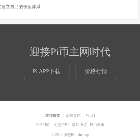
 正在建立自己的价值体系
迎接Pi币主网时代
Pi APP下载
价格行情
友情链接
币圈导航
WLFI
关于我们
-
免责声明
-
隐私协议
-
Pi币资讯
© 2026
派想网
sitemap