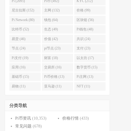
Pi (2095)
Pi币 (492)
KYC (212)
尼古拉斯 (152)
主网 (132)
价格 (99)
Pi Network (80)
钱包 (64)
区块链 (56)
比特币 (52)
生态 (49)
Pi钱包 (48)
易货 (46)
价值 (42)
共识 (24)
节点 (24)
pi节点 (23)
支付 (23)
Pi支付 (19)
财富 (18)
以太坊 (17)
应用 (16)
交易所 (16)
数字货币 (15)
基础币 (15)
Pi币价格 (13)
Pi主网 (13)
易物 (11)
亚马逊 (11)
NFT (11)
分类导航
Pi币资讯
(10,353)
价格行情
(433)
常见问题
(678)