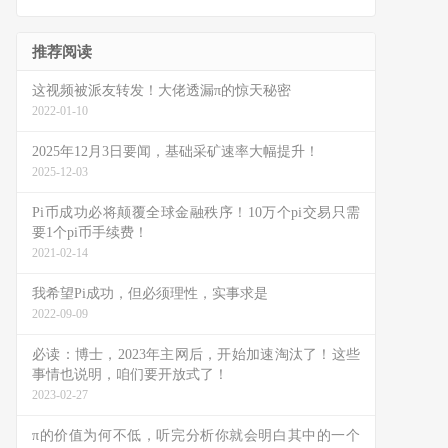
推荐阅读
这视频被派友转发！大佬透漏π的惊天秘密
2022-01-10
2025年12月3日要闻，基础采矿速率大幅提升！
2025-12-03
Pi币成功必将颠覆全球金融秩序！10万个pi交易只需
要1个pi币手续费！
2021-02-14
我希望Pi成功，但必须理性，实事求是
2022-09-09
必读：博士，2023年主网后，开始加速淘汰了！这些
事情也说明，咱们要开放式了！
2023-02-27
π的价值为何不低，听完分析你就会明白其中的一个