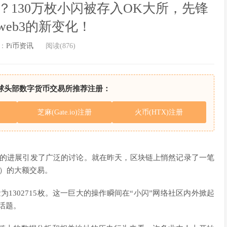
130万枚小闪被存入OK大所，先锋
web3的新变化！
：
Pi币资讯
阅读(876)
球头部数字货币交易所推荐注册：
芝麻(Gate.io)注册
火币(HTX)注册
惊的进展引发了广泛的讨论。就在昨天，区块链上悄然记录了一笔
产）的大额交易。
1302715枚。这一巨大的操作瞬间在“小闪”网络社区内外掀起
话题。