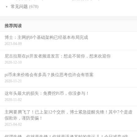
常见问题
(678)
推荐阅读
博士：主网的8个基础架构已经基本布局完成
2023-04-09
尼古拉斯在pi开发者频道发言：想走不留你，想来欢迎你
2020-12-10
pi币未来价格会有多高？换位思考也许会有答案
2020-11-21
这年头最大的损失：免费挖Pi币，你没参与！
2020-11-02
主网要腾飞了！已上架12个交所，博士紧急提醒先锋！其中7个是虚
假欺诈，谨防受骗！
2025-04-02
何谓先锋，你就是先锋！你就是适逢其时的幸运儿！今日减产4倍，