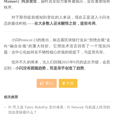
Mainnet）同步发生
，届时其全部力量将被揭示，旨在重塑现有
秩序。
对于那些提前感知到变化的人来说，现在正是进入小闪生
态的最佳时机——
在大多数人还未醒悟之前，提前布局
。
小闪Protocol 23的推出，标志着区块链行业从“拒绝合规”走
向“融合合规”的重大转折。它用技术语言回答了一个现实问
题：去中心化如何在不牺牲核心价值的前提下，与监管共存。
也许不久的将来，当人们回顾2025年9月的这次升级，会意
识到：
小闪没有跟随趋势，而是亲手创造了趋势
。
赞(
2
)
打赏
相关推荐
Pi 币入选 Fabric RoboPay 支付体系：Pi Network 与机器人经济的
结合意味着什么？