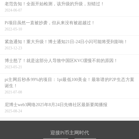
老范告知！全面开始检测，该升级的升级，别错过！
2024-06-07
Pi项目虽然一直被抄袭，但从来没有被超越过！
2022-05-10
紧急通知！重大升级！博士通知21日-24日小闪可能将受到影响！
2023-12-23
博士怒了！就是这部分人导致中国区KVC缓慢不前的原因！
2023-05-21
pi主网后秒杀99%的项目：1pi最低100美金！最靠谱的P2P生态方案
诞生！
2021-07-08
尼博士web3网络2025年8月24日先锋社区最新要闻播报
2025-08-24
迎接Pi币主网时代