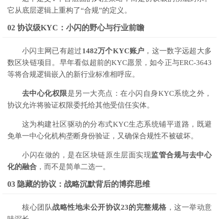
它从底层逻辑上重构了“合规”的定义。
02 协议级KYC：小闪的野心与行业前瞻
小闪主网已有超过
1482万个KYC账户
，这一数字远超大多
数区块链项目。早年看似超前的KYC愿景，如今正与ERC-3643
等将合规逻辑嵌入的新行业标准相呼应。
去中心化权限
是另一大亮点：在小闪自身KYC系统之外，
协议允许将验证
权限委托
给其他受信任实体。
这为构建社区驱动的分布式KYC生态系统铺平道路，既避
免单一中心化机构垄断身份验证，又确保合规性不被破坏。
小闪在做的，是在区块链原生层面实现
监管合规与去中心
化的融合
，而不是简单二选一。
03 隐藏的协议：战略沉默背后的博弈思维
核心团队
战略性地未公开协议23的完整规格
，这一举动意