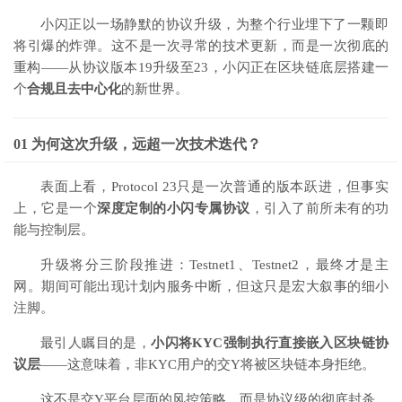
小闪正以一场静默的协议升级，为整个行业埋下了一颗即
将引爆的炸弹。这不是一次寻常的技术更新，而是一次彻底的
重构——从协议版本19升级至23，小闪正在区块链底层搭建一
个
合规且去中心化
的新世界。
01 为何这次升级，远超一次技术迭代？
表面上看，
Protocol 23
只是一次普通的版本跃进，但事实
上，它是一个
深度定制的小闪专属协议
，引入了前所未有的功
能与控制层。
升级将分三阶段推进：Testnet1、Testnet2，最终才是主
网。期间可能出现计划内服务中断，但这只是宏大叙事的细小
注脚。
最引人瞩目的是，
小闪将
KYC强制执行
直接嵌入区块链协
议层
——这意味着，非KYC用户的交Y将被区块链本身拒绝。
这不是交Y平台层面的风控策略，而是协议级的彻底封杀。