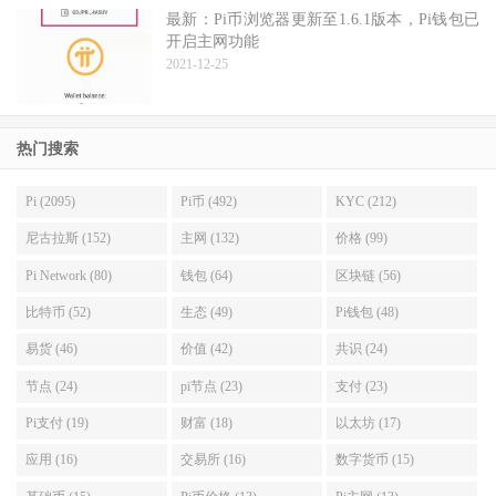
最新：Pi币浏览器更新至1.6.1版本，Pi钱包已
开启主网功能
2021-12-25
热门搜索
Pi (2095)
Pi币 (492)
KYC (212)
尼古拉斯 (152)
主网 (132)
价格 (99)
Pi Network (80)
钱包 (64)
区块链 (56)
比特币 (52)
生态 (49)
Pi钱包 (48)
易货 (46)
价值 (42)
共识 (24)
节点 (24)
pi节点 (23)
支付 (23)
Pi支付 (19)
财富 (18)
以太坊 (17)
应用 (16)
交易所 (16)
数字货币 (15)