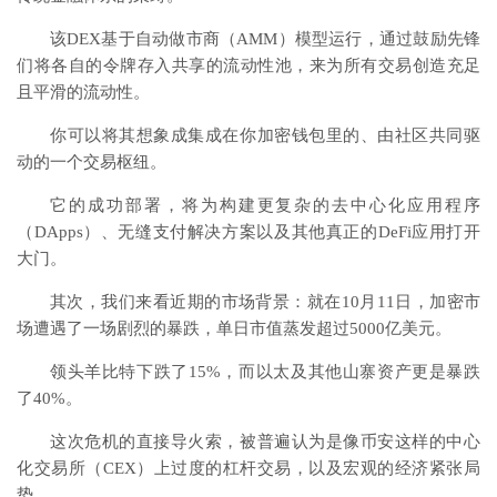
该DEX基于自动做市商（AMM）模型运行，通过鼓励先锋
们将各自的令牌存入共享的流动性池，来为所有交易创造充足
且平滑的流动性。
你可以将其想象成集成在你加密钱包里的、由社区共同驱
动的一个交易枢纽。
它的成功部署，将为构建更复杂的去中心化应用程序
（DApps）、无缝支付解决方案以及其他真正的DeFi应用打开
大门。
其次，我们来看近期的市场背景：就在10月11日，加密市
场遭遇了一场剧烈的暴跌，单日市值蒸发超过5000亿美元。
领头羊比特下跌了15%，而以太及其他山寨资产更是暴跌
了40%。
这次危机的直接导火索，被普遍认为是像
币安
这样的中心
化交易所（CEX）上过度的杠杆交易，以及宏观的经济紧张局
势。