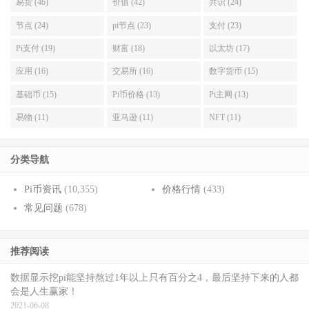
易货 (46)
价值 (42)
共识 (24)
节点 (24)
pi节点 (23)
支付 (23)
Pi支付 (19)
财富 (18)
以太坊 (17)
应用 (16)
交易所 (16)
数字货币 (15)
基础币 (15)
Pi币价格 (13)
Pi主网 (13)
易物 (11)
亚马逊 (11)
NFT (11)
分类导航
Pi币资讯
(10,355)
价格行情
(433)
常见问题
(678)
推荐阅读
数据显示挖pi能坚持熬过1年以上只有百分之4，最后坚持下来的人都
会是人生赢家！
2021-06-08