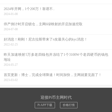
2024年开网，1个200万！靠谱不..
2024-01-08
停产倒计时开启锁仓，主网6绿映射的开启加速挖取
2024-07-08
好消息！刚刚！尼古拉斯带来了π友最关心的kyc消息！
2022-02-25
昨天加速映射5万多老四钱包并冻结了1个3100W个老四硬币的钱包
地址
2024-05-27
首页更新：博士，完成全球降速！时间加快，主网就要见面了！
2023-03-02
迎接Pi币主网时代
Pi APP下载
价格行情