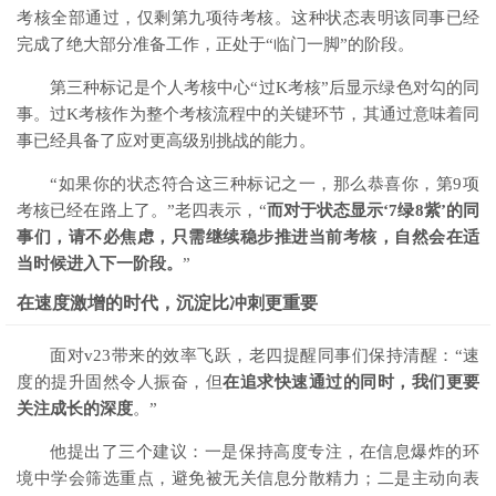
考核全部通过，仅剩第九项待考核。这种状态表明该同事已经
完成了绝大部分准备工作，正处于“临门一脚”的阶段。
第三种标记是个人考核中心“
过K考核
”后显示绿色对勾的同
事。过K考核作为整个考核流程中的关键环节，其通过意味着同
事已经具备了应对更高级别挑战的能力。
“如果你的状态符合这三种标记之一，那么恭喜你，第9项
考核已经在路上了。”老四表示，“
而对于状态显示‘7绿8紫’的同
事们，请不必焦虑，只需继续稳步推进当前考核，自然会在适
当时候进入下一阶段。
”
在速度激增的时代，沉淀比冲刺更重要
面对v23带来的效率飞跃，老四提醒同事们保持清醒：“速
度的提升固然令人振奋，但
在追求快速通过的同时，我们更要
关注成长的深度
。”
他提出了三个建议：一是保持高度专注，在信息爆炸的环
境中学会筛选重点，避免被无关信息分散精力；二是主动向表