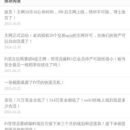
推荐阅读
故意！主网10月16公布时间，3年后主网上线，绝对不可能，博士发
言了！
2023-10-05
主网正式启动！老四授权20个交易ap/p的主网许可，先锋们的资产可
以自由流通了！
2024-12-30
Pi尼古拉斯重磅6提主网：管理员爆料1亿会员停产可能性很小！账号
安全最后一根稻草你抓住了吗！
2021-04-21
一张截图暴露了Pi币的铁面无私！
2021-02-22
喜讯！31万美金太低了！314万美金都低了！web3价格上线到底是多
少合适！
2024-04-28
Pi管理员重磅爆料项目方接下来三个月的规划和进度表！接下来都是
超级兴奋的消息！