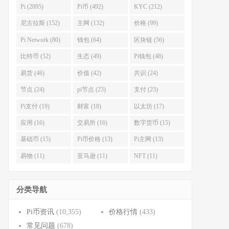
Pi (2095)
Pi币 (492)
KYC (212)
尼古拉斯 (152)
主网 (132)
价格 (99)
Pi Network (80)
钱包 (64)
区块链 (56)
比特币 (52)
生态 (49)
Pi钱包 (48)
易货 (46)
价值 (42)
共识 (24)
节点 (24)
pi节点 (23)
支付 (23)
Pi支付 (19)
财富 (18)
以太坊 (17)
应用 (16)
交易所 (16)
数字货币 (15)
基础币 (15)
Pi币价格 (13)
Pi主网 (13)
易物 (11)
亚马逊 (11)
NFT (11)
分类导航
Pi币资讯
(10,355)
价格行情
(433)
常见问题
(678)