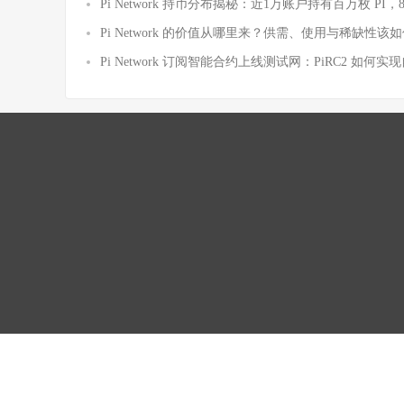
Pi Network 持币分布揭秘：近1万账户持有百万枚 PI，
Pi Network 的价值从哪里来？供需、使用与稀缺性该
Pi Network 订阅智能合约上线测试网：PiRC2 如何