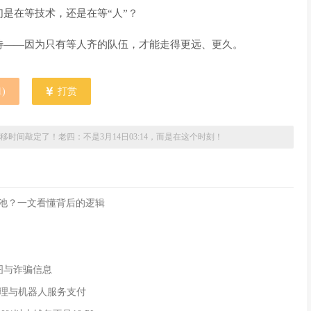
是在等技术，还是在等“人”？
待——因为只有等人齐的队伍，才能走得更远、更久。
1
)
打赏
时间敲定了！老四：不是3月14日03:14，而是在这个时刻！
流动性池？一文看懂背后的逻辑
付截图与诈骗信息
AI 代理与机器人服务支付