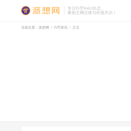
专注Pi币Web3生态，
聚焦主网迁移与价值共识！
当前位置：
派想网
>
Pi币资讯
>
正文