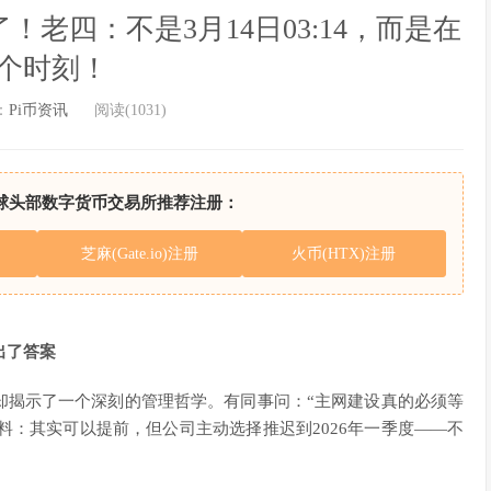
老四：不是3月14日03:14，而是在
个时刻！
：
Pi币资讯
阅读(1031)
球头部数字货币交易所推荐注册：
芝麻(Gate.io)注册
火币(HTX)注册
出了答案
却揭示了一个深刻的管理哲学。有同事问：“主网建设真的必须等
意料：其实可以提前，但公司主动选择推迟到2026年一季度——不