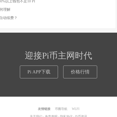
80%以上钱包不足10 PI
如何理解
实现自动续费？
迎接Pi币主网时代
Pi APP下载
价格行情
友情链接
币圈导航
WLFI
关于我们
-
免责声明
-
隐私协议
-
Pi币资讯