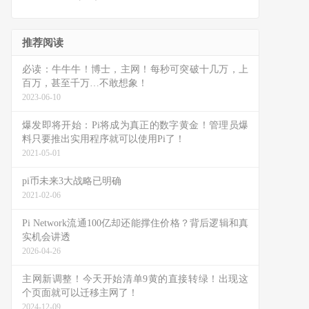
推荐阅读
必读：牛牛牛！博士，主网！每秒可突破十几万，上
百万，甚至千万…不敢想象！
2023-06-10
爆发即将开始：Pi将成为真正的数字黄金！管理员爆
料只要推出实用程序就可以使用Pi了！
2021-05-01
pi币未来3大战略已明确
2021-02-06
Pi Network流通100亿却还能撑住价格？背后逻辑和真
实机会讲透
2026-04-26
主网新调整！今天开始清单9黄的直接转绿！出现这
个页面就可以迁移主网了！
2024-12-09