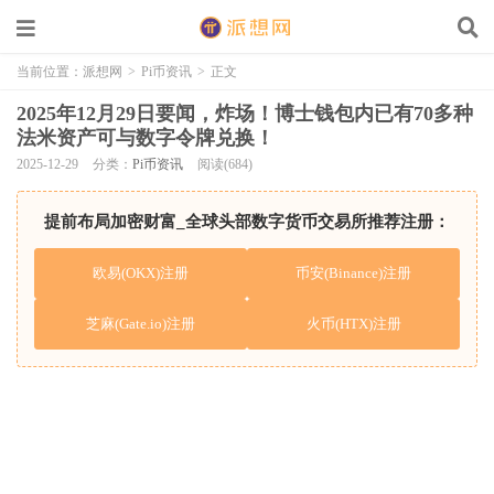
当前位置：
派想网
>
Pi币资讯
>
正文
2025年12月29日要闻，炸场！博士钱包内已有70多种
法米资产可与数字令牌兑换！
2025-12-29
分类：
Pi币资讯
阅读(684)
提前布局加密财富_全球头部数字货币交易所推荐注册：
欧易(OKX)注册
币安(Binance)注册
芝麻(Gate.io)注册
火币(HTX)注册