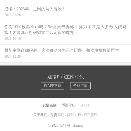
必读：2023年，主网的两大阶段！
2023-01-26
你有1000枚基础币吗？管理员告诉你：算力币才是大多数人的财
富！才能真正打破财富二八定律的魔咒！
2021-10-16
最新主网详细报表，这次移动分为三个阶段，每次发放数量巨大！
2024-12-28
迎接Pi币主网时代
Pi APP下载
价格行情
友情链接
币圈导航
WLFI
关于我们
-
免责声明
-
隐私协议
-
Pi币资讯
© 2026
派想网
sitemap