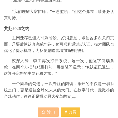
，避免中途关闭导致重复流程。
“我们理解大家忙碌，”王总监说，“但这个弹窗，请务必认
真对待。”
共赴2026之约
主网迁移已进入冲刺阶段。好消息是，即使曾多次关闭页
面，只要后续认真完成勾选，仍可顺利通过K认证。技术团队也
优化了提示机制，为反复忽略者增加简明说明。
夜深人静，李工再次打开系统。这一次，他逐字阅读条
款，在两个方框前郑重打勾。屏幕随即显示：“K认证已通过，
欢迎开启您的主网迁移之旅。”
一个简单的勾选，一次专注的阅读，推开的不仅是一扇系
统之门，更是通往全球化未来的大门。在数字时代，最微小的
合规动作，往往正是撬动最大变革的支点。
赞(
1
)
打赏