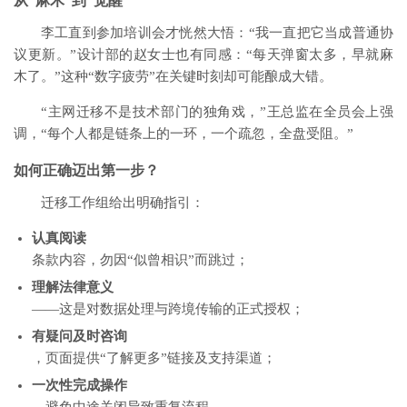
从“麻木”到“觉醒”
李工直到参加培训会才恍然大悟：“我一直把它当成普通协
议更新。”设计部的赵女士也有同感：“每天弹窗太多，早就麻
木了。”这种“数字疲劳”在关键时刻却可能酿成大错。
“主网迁移不是技术部门的独角戏，”王总监在全员会上强
调，“每个人都是链条上的一环，一个疏忽，全盘受阻。”
如何正确迈出第一步？
迁移工作组给出明确指引：
认真阅读
条款内容，勿因“似曾相识”而跳过；
理解法律意义
——这是对数据处理与跨境传输的正式授权；
有疑问及时咨询
，页面提供“了解更多”链接及支持渠道；
一次性完成操作