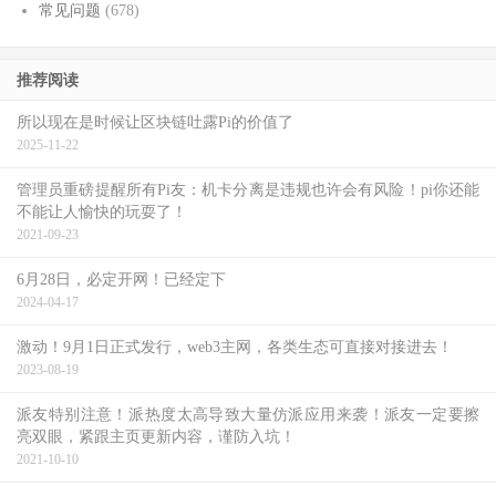
常见问题
(678)
推荐阅读
所以现在是时候让区块链吐露Pi的价值了
2025-11-22
管理员重磅提醒所有Pi友：机卡分离是违规也许会有风险！pi你还能
不能让人愉快的玩耍了！
2021-09-23
6月28日，必定开网！已经定下
2024-04-17
激动！9月1日正式发行，web3主网，各类生态可直接对接进去！
2023-08-19
派友特别注意！​派热度太高导致大量仿派应用来袭！派友一定要擦
亮双眼，紧跟主页更新内容，谨防入坑！
2021-10-10