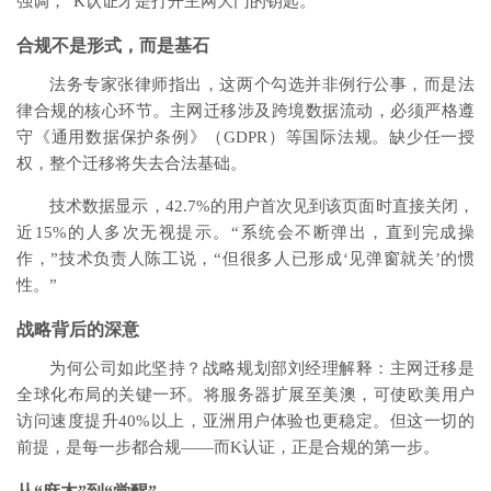
强调，“K认证才是打开主网大门的钥匙。”
合规不是形式，而是基石
法务专家张律师指出，这两个勾选并非例行公事，而是法
律合规的核心环节。主网迁移涉及跨境数据流动，必须严格遵
守《通用数据保护条例》（GDPR）等国际法规。缺少任一授
权，整个迁移将失去合法基础。
技术数据显示，42.7%的用户首次见到该页面时直接关闭，
近15%的人多次无视提示。“系统会不断弹出，直到完成操
作，”技术负责人陈工说，“但很多人已形成‘见弹窗就关’的惯
性。”
战略背后的深意
为何公司如此坚持？战略规划部刘经理解释：主网迁移是
全球化布局的关键一环。将服务器扩展至美澳，可使欧美用户
访问速度提升40%以上，亚洲用户体验也更稳定。但这一切的
前提，是每一步都合规——而K认证，正是合规的第一步。