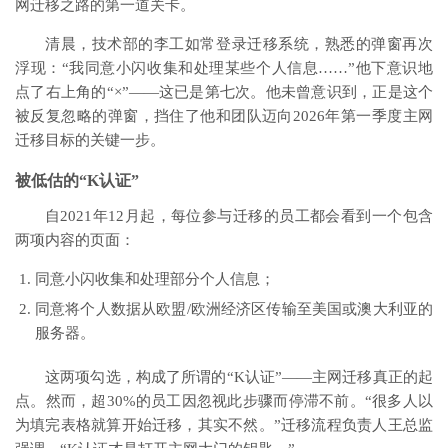
网迁移之路的第一道关卡。
清晨，技术部的李工如常登录迁移系统，熟悉的弹窗再次
浮现：“我同意小闪收集和处理某些个人信息……”他下意识地
点了右上角的“×”——这已是第七次。他未曾意识到，正是这个
被反复忽略的弹窗，挡住了他和团队迈向2026年第一季度主网
迁移目标的关键一步。
被低估的“
K认证
”
自2021年12月起，每位参与迁移的员工都会看到一个包含
两项内容的页面：
同意小闪收集和处理部分个人信息；
同意将个人数据从欧盟/欧洲经济区传输至美国或澳大利亚的
服务器。
这两项勾选，构成了所谓的“K认证”——主网迁移真正的起
点。然而，超30%的员工因忽视此步骤而停滞不前。“很多人以
为填完表格就算开始迁移，其实不然。”迁移流程负责人王总监