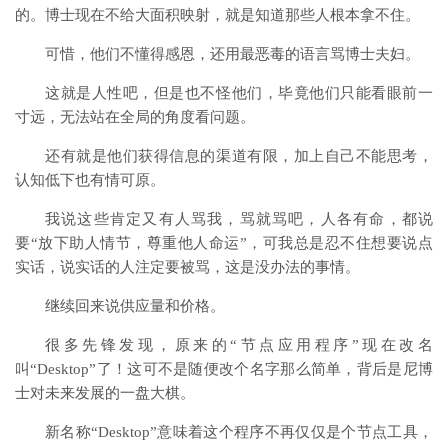
的。博士现在不给大面积映射，就是知道那些人根本拿不住。
可惜，他们不懂得感恩，还用最恶毒的语言骂博士夫妇。
这就是人性吧，但是也不怪他们，毕竟他们只能看眼前一
寸远，无法站在全局的角度看问题。
还有就是他们获得信息的渠道有限，加上自己不能思考，
认知低下也有情可原。
我说这些肯定又有人骂我，骂就骂吧，人各有命，都说
要“放下助人情节，尊重他人命运”，可我总是忍不住想要说点
实话，说实话的人注定要被骂，这是没办法的事情。
继续回来说供应量和价格。
很多先锋发现，原来的“节点应用程序”现在改名
叫“Desktop”了！这可不是随便改个名字那么简单，背后是尼博
士对未来发展的一盘大棋。
新名称“Desktop”意味着这个程序不再仅仅是个节点工具，