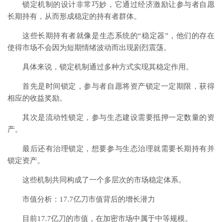
锁定机制的设计非常巧妙，它通过经济激励让参与者自愿
长期持有，从而形成稳定的持有者群体。
这些长期持有者就像是生态系统的“稳定器”，他们的存在
使得市场不会因为短期情绪波动而出现剧烈震荡。
具体来说，锁定机制通过多种方式实现其稳定作用。
首先是时间锁定，参与者自愿将资产锁定一定期限，获得
相应的收益奖励。
其次是流动性锁定，参与生态建设需要抵押一定数量的资
产。
最后还有治理锁定，想要参与生态治理就需要长期持有并
锁定资产。
这些机制共同构成了一个多层次的市场稳定体系。
市值分析：17.7亿刀市值背后的增长潜力
目前17.7亿刀的市值，在加密市场中属于中等规模。