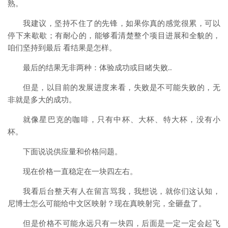
熟。
我建议，坚持不住了的先锋，如果你真的感觉很累，可以
停下来歇歇；有耐心的，能够看清楚整个项目进展和全貌的，
咱们坚持到最后 看结果是怎样。
最后的结果无非两种：体验成功或目睹失败..
但是，以目前的发展进度来看，失败是不可能失败的，无
非就是多大的成功。
就像星巴克的咖啡，只有中杯、大杯、特大杯，没有小
杯。
下面说说供应量和价格问题。
现在价格一直稳定在一块四左右。
我看后台整天有人在留言骂我，我想说，就你们这认知，
尼博士怎么可能给中文区映射？现在真映射完，全砸盘了。
但是价格不可能永远只有一块四，后面是一定一定会起飞