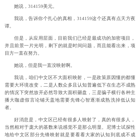
她说，314159美元。
我说，告诉你个扎心的真相，314159这个还真有点天方夜
谭。
但是，从应用层面，目前我们已经是最成功的加密项目，
并且前景一片光明，剩下的就是时间问题，而且能看出来，项
目方一直在努力。
她说，但是我一直没映射啊。
我说，咱们中文区不大面积映射，一是政策原因懂的都懂
需要大环境改变，二是人数众多且认知普遍低下在生态不成熟
的情况下突然放开必然导致大面积砸盘，三是骗子横行各种主
播大咖虚假言论铺天盖地需要先锋心智逐渐成熟洗掉低认知
者。
好消息是，中文区已经有很多人映射了，真的有很多人，
当然相对于庞大的基数来说感觉不是那么明显。尼博士试探性
地给中文区部分先锋映射就是要看看大家的认知到底成不成