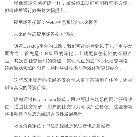
就像高速公路扩建一样，虽然施工期间可能有些不方便，
但建成后通行效率将大幅提升。
应用场景拓展：Web3生态系统的未来图景
未来的生态应用场景令人期待。
随着Desktop平台的成熟，我们可能会看到以下几个重要发
展方向：首先是DeFi应用的深化，出现更多创新性的金融产
品；其次是社交应用的突破，实现真正的去中心化社交网络；
还有游戏领域的创新，将区块链技术与游戏体验更好结合。
这些应用场景的拓展不仅会带来更丰富的用户体验，还会
创造真实的经济价值。
比如通过Play to Earn模式，用户可以在娱乐的同时获得收
益；通过社交挖矿，用户的社交行为可以产生价值。这些创新
将推动整个生态系统进入良性发展循环。
社区角色定位：每位先锋既是见证者也是建设者