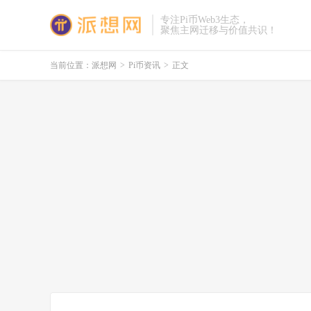
专注Pi币Web3生态，
聚焦主网迁移与价值共识！
当前位置：
派想网
>
Pi币资讯
>
正文