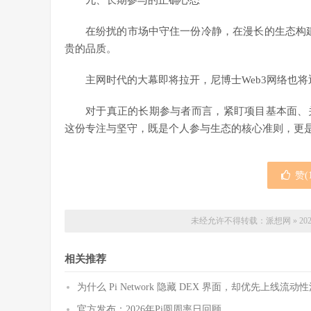
九、长期参与的正确心态
在纷扰的市场中守住一份冷静，在漫长的生态构建
贵的品质。
主网时代的大幕即将拉开，尼博士Web3网络也
对于真正的长期参与者而言，紧盯项目基本面、
这份专注与坚守，既是个人参与生态的核心准则，更
赞(
未经允许不得转载：
派想网
»
2
相关推荐
为什么 Pi Network 隐藏 DEX 界面，却优先上线
官方发布：2026年Pi圆周率日回顾