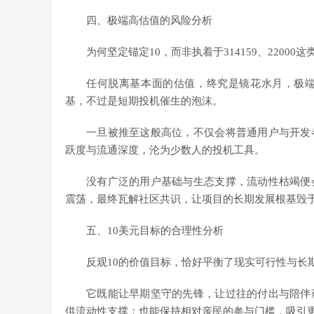
四、极端高估值的风险分析
为何坚定锚定10，而非执着于314159、220
任何脱离基本面的估值，终究是镜花水月，极
基，不过是短期投机催生的泡沫。
一旦被推至这般高位，不仅会将普通用户与开发
跃度与流通深度，沦为少数人的投机工具。
没有广泛的用户基础与生态支撑，流动性枯竭便
震荡，最终瓦解社区共识，让项目的长期发展根基毁
五、10美元目标的合理性分析
反观10的价值目标，恰好平衡了现实可行性与长
它既能让早期坚守的先锋，让过往的付出与陪伴
供流动性支撑；也能保持相对亲民的参与门槛，吸引