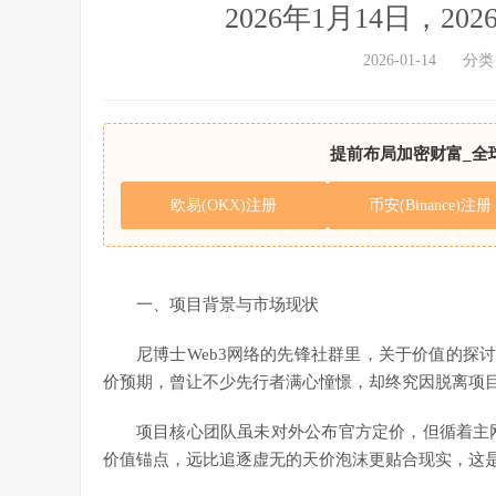
2026年1月14日，2
2026-01-14
分类
提前布局加密财富_全
欧易(OKX)注册
币安(Binance)注册
一、项目背景与市场现状
尼博士Web3网络的先锋社群里，关于价值的探讨正
价预期，曾让不少先行者满心憧憬，却终究因脱离项
项目核心团队虽未对外公布官方定价，但循着主网
价值锚点，远比追逐虚无的天价泡沫更贴合现实，这