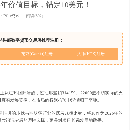
026年价值目标，锚定10美元！
：
Pi币资讯
阅读(802)
球头部数字货币交易所推荐注册：
芝麻(Gate.io)注册
火币(HTX)注册
从狂热回归清醒，过往那些如314159、22000般不切实际的天
目真实发展节奏，在市场的客观检验中渐渐归于平静。
推进的步伐与区块链行业的底层规律来看，将10作为2026年的
是共识沉淀后的理性选择，更是对项目长远发展的敬畏。