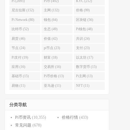
Pi (2095)
Pi币 (492)
KYC (212)
尼古拉斯 (152)
主网 (132)
价格 (99)
Pi Network (80)
钱包 (64)
区块链 (56)
比特币 (52)
生态 (49)
Pi钱包 (48)
易货 (46)
价值 (42)
共识 (24)
节点 (24)
pi节点 (23)
支付 (23)
Pi支付 (19)
财富 (18)
以太坊 (17)
应用 (16)
交易所 (16)
数字货币 (15)
基础币 (15)
Pi币价格 (13)
Pi主网 (13)
易物 (11)
亚马逊 (11)
NFT (11)
分类导航
Pi币资讯
(10,355)
价格行情
(433)
常见问题
(678)