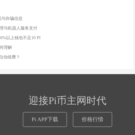
付截图与诈骗信息
AI 代理与机器人服务支付
80%以上钱包不足10 PI
如何理解
实现自动续费？
迎接Pi币主网时代
Pi APP下载
价格行情