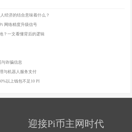
rk 与机器人经济的结合意味着什么？
是 Pi 网络精度升级信号
流动性池？一文看懂背后的逻辑
付截图与诈骗信息
AI 代理与机器人服务支付
80%以上钱包不足10 PI
迎接Pi币主网时代