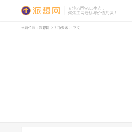
专注Pi币Web3生态，
聚焦主网迁移与价值共识！
当前位置：
派想网
>
Pi币资讯
>
正文