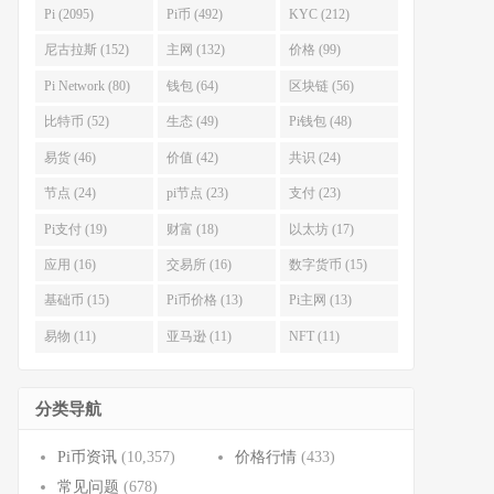
Pi (2095)
Pi币 (492)
KYC (212)
尼古拉斯 (152)
主网 (132)
价格 (99)
Pi Network (80)
钱包 (64)
区块链 (56)
比特币 (52)
生态 (49)
Pi钱包 (48)
易货 (46)
价值 (42)
共识 (24)
节点 (24)
pi节点 (23)
支付 (23)
Pi支付 (19)
财富 (18)
以太坊 (17)
应用 (16)
交易所 (16)
数字货币 (15)
基础币 (15)
Pi币价格 (13)
Pi主网 (13)
易物 (11)
亚马逊 (11)
NFT (11)
分类导航
Pi币资讯
(10,357)
价格行情
(433)
常见问题
(678)