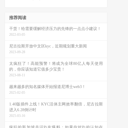
推荐阅读
干货！给需要缓解经济压力的先锋的一点点小建议！
2022-03-05
尼古拉斯开放中文区kyc，近期规划重大新闻
2023-09-28
太疯狂了！高能预警！将成为全球80亿人每天使用
的，你应该知道它值多少宝贵！
2023-08-11
越来越多的知名媒体开始报道尼博士web3！
2025-02-05
1.40版插件上线！KYC活体主网效率翻倍，尼古拉斯
进入6.28倒计时
2025-03-16
疯狂的新加坡共识Pi友爆料：如果你对Pi的认知在