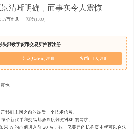
ork的愿景清晰明确，而事实令人震惊
：
Pi币资讯
阅读(1080)
球头部数字货币交易所推荐注册：
芝麻(Gate.io)注册
火币(HTX)注册
人震惊
 DEX 迁移到主网之前的最后一个技术信号。
资产，每个新代币和交易都会直接刺激对$PI的需求。
果 Pi 的市值进入前 20 名，数十亿美元的机构资本就可以合法