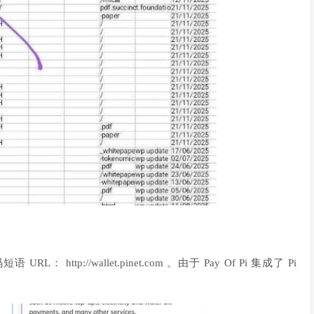
tp://wallet.pinet.com 。由于 Pay Of Pi 集成了 Pi