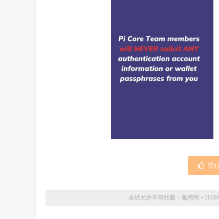
赞(
未经允许不得转载：
派想网
»
202