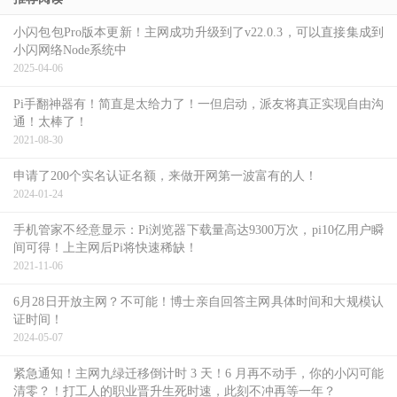
小闪包包Pro版本更新！主网成功升级到了v22.0.3，可以直接集成到
小闪网络Node系统中
2025-04-06
Pi手翻神器有！简直是太给力了！一但启动，派友将真正实现自由沟
通！太棒了！
2021-08-30
申请了200个实名认证名额，来做开网第一波富有的人！
2024-01-24
手机管家不经意显示：Pi浏览器下载量高达9300万次，pi10亿用户瞬
间可得！上主网后Pi将快速稀缺！
2021-11-06
6月28日开放主网？不可能！博士亲自回答主网具体时间和大规模认
证时间！
2024-05-07
紧急通知！主网九绿迁移倒计时 3 天！6 月再不动手，你的小闪可能
清零？！打工人的职业晋升生死时速，此刻不冲再等一年？