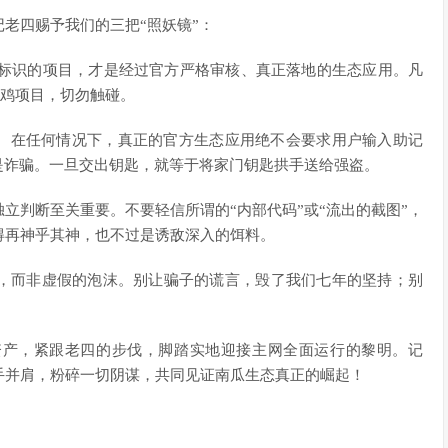
老四赐予我们的三把“照妖镜”：
主网）标识的项目，才是经过官方严格审核、真正落地的生态应用。凡
野鸡项目，切勿触碰。
线。在任何情况下，真正的官方生态应用绝不会要求用户输入助记
是诈骗。一旦交出钥匙，就等于将家门钥匙拱手送给强盗。
立判断至关重要。不要轻信所谓的“内部代码”或“流出的截图”，
得再神乎其神，也不过是诱敌深入的饵料。
，而非虚假的泡沫。别让骗子的谎言，毁了我们七年的坚持；别
资产，紧跟老四的步伐，脚踏实地迎接主网全面运行的黎明。记
手并肩，粉碎一切阴谋，共同见证南瓜生态真正的崛起！