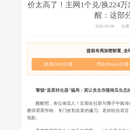
价太高了！主网1个兑/换224
醒：这部
2026-03-06
分类
提前布局加密财富_全
欧易(OKX)注册
币安(Binance)注册
警惕“蓝星转化器”骗局：莫让贪念吞噬南瓜生态
醒醒吧，各位南瓜人！近期在社群与圈子中疯传
磨得霍霍作响、专门收割韭菜的镰刀。若你轻信谣言
泡影。