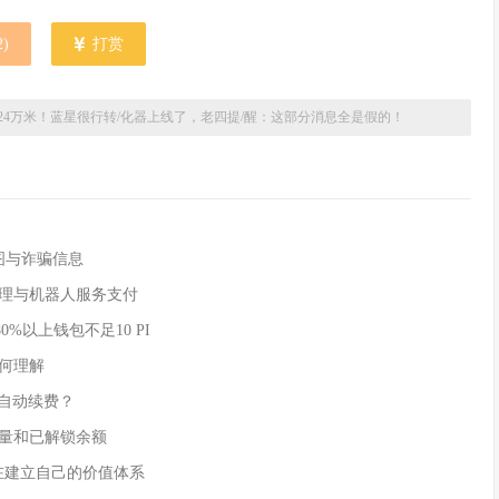
2
)
打赏
224万米！蓝星很行转/化器上线了，老四提/醒：这部分消息全是假的！
付截图与诈骗信息
AI 代理与机器人服务支付
80%以上钱包不足10 PI
如何理解
实现自动续费？
时供应量和已解锁余额
 正在建立自己的价值体系