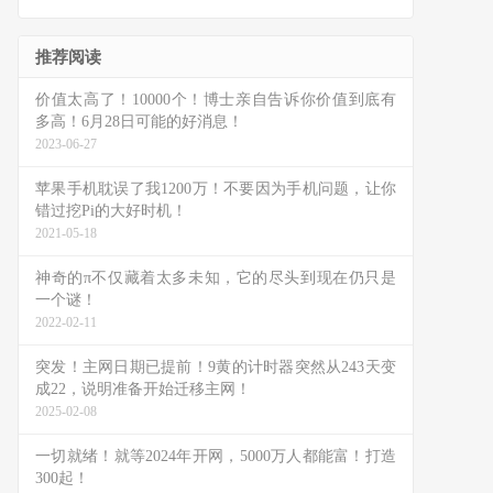
推荐阅读
价值太高了！10000个！博士亲自告诉你价值到底有
多高！6月28日可能的好消息！
2023-06-27
苹果手机耽误了我1200万！不要因为手机问题，让你
错过挖Pi的大好时机！
2021-05-18
神奇的π不仅藏着太多未知，它的尽头到现在仍只是
一个谜！
2022-02-11
突发！主网日期已提前！9黄的计时器突然从243天变
成22，说明准备开始迁移主网！
2025-02-08
一切就绪！就等2024年开网，5000万人都能富！打造
300起！