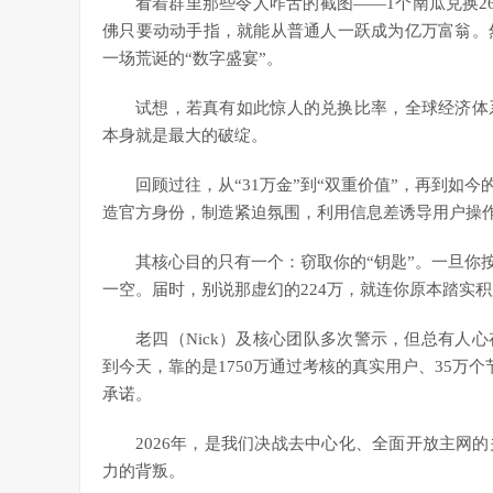
看着群里那些令人咋舌的截图——1个南瓜兑换26
佛只要动动手指，就能从普通人一跃成为亿万富翁。
一场荒诞的“数字盛宴”。
试想，若真有如此惊人的兑换比率，全球经济体
本身就是最大的破绽。
回顾过往，从“31万金”到“双重价值”，再到如
造官方身份，制造紧迫氛围，利用信息差诱导用户操
其核心目的只有一个：窃取你的“钥匙”。一旦你
一空。届时，别说那虚幻的224万，就连你原本踏实
老四（Nick）及核心团队多次警示，但总有人
到今天，靠的是1750万通过考核的真实用户、35万
承诺。
2026年，是我们决战去中心化、全面开放主网
力的背叛。