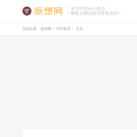
专注Pi币Web3生态，
聚焦主网迁移与价值共识！
当前位置：
派想网
>
Pi币资讯
>
正文