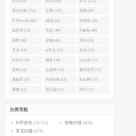
Pi (2095)
Pi币 (492)
KYC (212)
尼古拉斯 (152)
主网 (132)
价格 (99)
Pi Network (80)
钱包 (64)
区块链 (56)
比特币 (52)
生态 (49)
Pi钱包 (48)
易货 (46)
价值 (42)
共识 (24)
节点 (24)
pi节点 (23)
支付 (23)
Pi支付 (19)
财富 (18)
以太坊 (17)
应用 (16)
交易所 (16)
数字货币 (15)
基础币 (15)
Pi币价格 (13)
Pi主网 (13)
易物 (11)
亚马逊 (11)
NFT (11)
分类导航
Pi币资讯
(10,353)
价格行情
(433)
常见问题
(678)