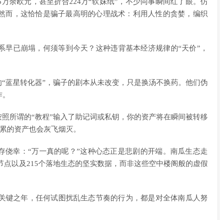
万余欧元，甚至折合224万“软妹纸”，不少同事瞬间红了眼。仿
然而，这恰恰是骗子最高明的心理战术：利用人性的贪婪，编织
系早已崩塌，何须等到今天？这种违背基本经济规律的“天价”，
今的“蓝星转化器”，骗子的剧本从未改变，只是换汤不换药。他们伪
作。
按照所谓的“教程”输入了助记词或私钥，你的资产将在瞬间被转移
积累的资产也会灰飞烟灭。
心存侥幸：“万一真的呢？”这种心态正是悲剧的开端。南瓜生态走
个节点以及215个落地生态的坚实数据，而非这些空中楼阁般的虚假
的关键之年，任何试图扰乱生态节奏的行为，都是对全体南瓜人努