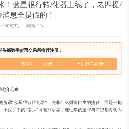
万米！蓝星很行转/化器上线了，老四提/
分消息全是假的！
：
Pi币资讯
阅读(655)
球头部数字货币交易所推荐注册：
芝麻(Gate.io)注册
火币(HTX)注册
的七年心血
的所谓“蓝星很行转化器”，绝非什么财富自由的捷径，而是一把
，不仅手中的“南瓜”可能打水漂，连七年的坚守与希望都将化为