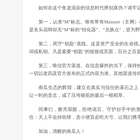
如何在这个鱼龙混杂的信息时代辨别真伪？请牢记
第一，认准“M”标志。唯有带有Mainnet（
是名头花哨却无“M”标的“转化器”、“兑换点”，皆为
第二，死守“钥匙”底线。这是资产安全的生命
词或私钥。凡是索要“钥匙”的链接或页面，百分之百
第三，唯信官方渠道。在信息爆炸的当下，保持独
一切以老四及官方发布的正式内容为准。其他渠道传
南瓜生态的辉煌，建立在真实与信任的基石之上
让一时的贪念，成了压垮骆驼的最后一根稻草。
同事们，擦亮双眼，拒绝谣言。守护好手中的
住：天上不会掉馅饼，贪小便宜必吃大亏。让我们携
加油，清醒的南瓜人！