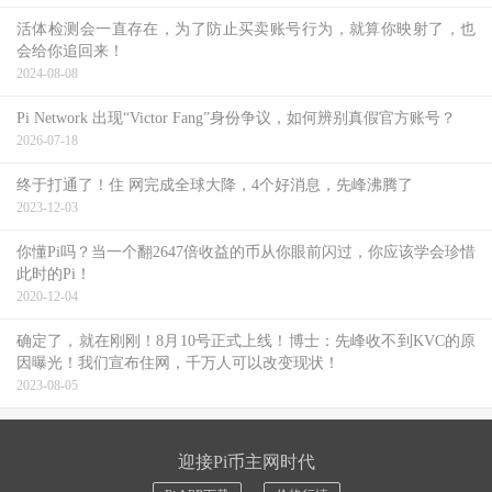
活体检测会一直存在，为了防止买卖账号行为，就算你映射了，也
会给你追回来！
2024-08-08
Pi Network 出现“Victor Fang”身份争议，如何辨别真假官方账号？
2026-07-18
终于打通了！住 网完成全球大降，4个好消息，先峰沸腾了
2023-12-03
你懂Pi吗？当一个翻2647倍收益的币从你眼前闪过，你应该学会珍惜
此时的Pi！
2020-12-04
确定了，就在刚刚！8月10号正式上线！博士：先峰收不到KVC的原
因曝光！我们宣布住网，千万人可以改变现状！
2023-08-05
迎接Pi币主网时代