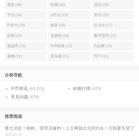
易货 (46)
价值 (42)
共识 (24)
节点 (24)
pi节点 (23)
支付 (23)
Pi支付 (19)
财富 (18)
以太坊 (17)
应用 (16)
交易所 (16)
数字货币 (15)
基础币 (15)
Pi币价格 (13)
Pi主网 (13)
易物 (11)
亚马逊 (11)
NFT (11)
分类导航
Pi币资讯
(10,355)
价格行情
(433)
常见问题
(678)
推荐阅读
重大消息！刚刚，管理员爆料一上主网就出完的Pi友！可能要失望了
2021-05-26