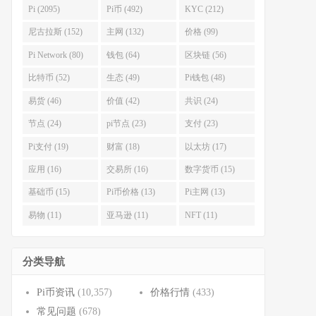
Pi (2095)
Pi币 (492)
KYC (212)
尼古拉斯 (152)
主网 (132)
价格 (99)
Pi Network (80)
钱包 (64)
区块链 (56)
比特币 (52)
生态 (49)
Pi钱包 (48)
易货 (46)
价值 (42)
共识 (24)
节点 (24)
pi节点 (23)
支付 (23)
Pi支付 (19)
财富 (18)
以太坊 (17)
应用 (16)
交易所 (16)
数字货币 (15)
基础币 (15)
Pi币价格 (13)
Pi主网 (13)
易物 (11)
亚马逊 (11)
NFT (11)
分类导航
Pi币资讯
(10,357)
价格行情
(433)
常见问题
(678)