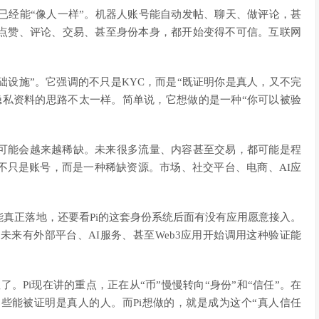
I已经能“像人一样”。机器人账号能自动发帖、聊天、做评论，甚
点赞、评论、交易、甚至身份本身，都开始变得不可信。互联网
础设施”。它强调的不只是KYC，而是“既证明你是真人，又不完
隐私资料的思路不太一样。简单说，它想做的是一种“你可以被验
身可能会越来越稀缺。未来很多流量、内容甚至交易，都可能是程
不只是账号，而是一种稀缺资源。市场、社交平台、电商、AI应
真正落地，还要看Pi的这套身份系统后面有没有应用愿意接入。
未来有外部平台、AI服务、甚至Web3应用开始调用这种验证能
显了。Pi现在讲的重点，正在从“币”慢慢转向“身份”和“信任”。在
些能被证明是真人的人。而Pi想做的，就是成为这个“真人信任