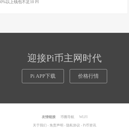
80%以上钱包不足10 PI
迎接Pi币主网时代
Pi APP下载
价格行情
友情链接
币圈导航
WLFI
关于我们
-
免责声明
-
隐私协议
-
Pi币资讯