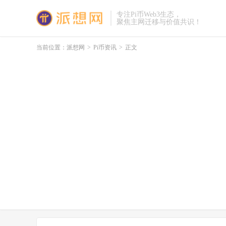
专注Pi币Web3生态，
聚焦主网迁移与价值共识！
当前位置：
派想网
>
Pi币资讯
>
正文