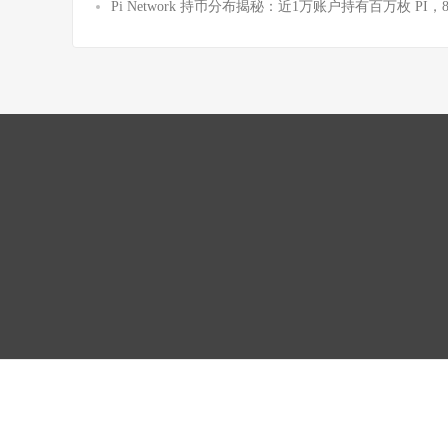
Pi Network 持币分布揭秘：近1万账户持有百万枚 PI，