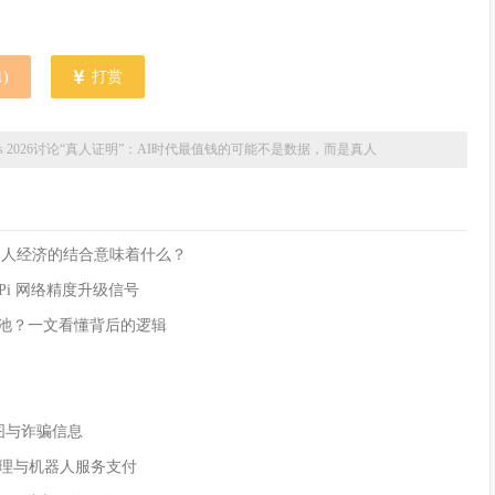
1
)
打赏
nsensus 2026讨论“真人证明”：AI时代最值钱的可能不是数据，而是真人
rk 与机器人经济的结合意味着什么？
是 Pi 网络精度升级信号
流动性池？一文看懂背后的逻辑
付截图与诈骗信息
AI 代理与机器人服务支付