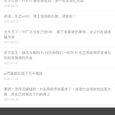
官方公告：Pi KYC验证者奖励：第一轮发放已完成
2026-04-08
必读：生态web3，博士送你的礼物，请收好！
2022-08-14
太牛叉了！Pi广泛分发已经OK，接下来要做的事情，会让Pi友越来
越兴奋
2021-06-05
官方发文：很高兴看到 Pi 社区和我们一样对 Pi 生态系统和开发者社
区的发展感到兴奋
2022-05-03
pi币最新红线千万不要踩
2020-11-06
重磅！管理员爆猛料！Pi实用程序就要来了！改变行业现状的这面大
旗，其实已经落在了Pi的身上
2021-04-20