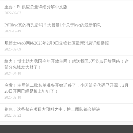
重要：Pi 供应总量详细分解中文版
2022-02-07
Pi币kyc真的有先后吗？大管暴1个关于kyc的最新消息！
2021-12-19
尼博士web3网络2025年2月9日先锋社区最新消息详细播报
2025-02-09
给力！博士助力我国今年开放主网！赠送我国3万节点开放网络！这
部分先锋发大财了！
2024-04-18
突发！主网第二批名单准备开始迁移了，小闪部分代码已开源，2月
20日开网已经是板上钉钉了！
2025-02-18
别急，这些都在项目方预料之中，博士团队都会解决
2022-03-22