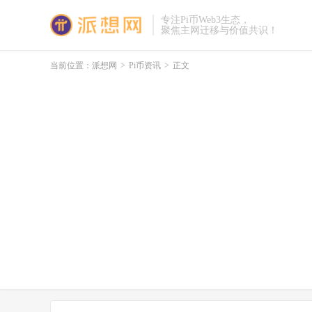
专注Pi币Web3生态，
聚焦主网迁移与价值共识！
当前位置：
派想网
>
Pi币资讯
>
正文