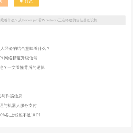
0
)
打赏
6背后隐藏着什么？从Docker p26看Pi Network正在搭建的信任基础设施
rk 与机器人经济的结合意味着什么？
是 Pi 网络精度升级信号
流动性池？一文看懂背后的逻辑
付截图与诈骗信息
AI 代理与机器人服务支付
80%以上钱包不足10 PI