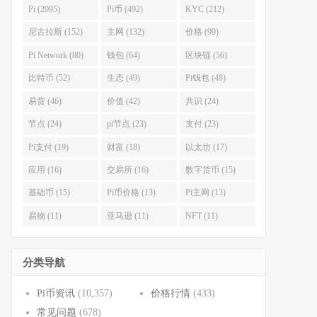
Pi (2095)
Pi币 (492)
KYC (212)
尼古拉斯 (152)
主网 (132)
价格 (99)
Pi Network (80)
钱包 (64)
区块链 (56)
比特币 (52)
生态 (49)
Pi钱包 (48)
易货 (46)
价值 (42)
共识 (24)
节点 (24)
pi节点 (23)
支付 (23)
Pi支付 (19)
财富 (18)
以太坊 (17)
应用 (16)
交易所 (16)
数字货币 (15)
基础币 (15)
Pi币价格 (13)
Pi主网 (13)
易物 (11)
亚马逊 (11)
NFT (11)
分类导航
Pi币资讯
(10,357)
价格行情
(433)
常见问题
(678)