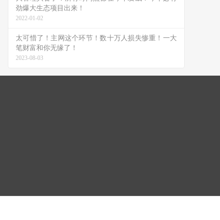
劲爆大生态项目出来！
2022-01-02
太可惜了！主网这个环节！数十万人损失惨重！一大
笔财富和你无缘了！
2023-08-03