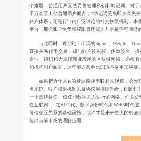
个难题：普通用户无法妥善管理私钥和助记词。对于
千万甚至上亿普通用户而言，“助记词丢失即永久失去资产
账户体系，还是行业内广泛讨论的社交恢复机制，本质
平台，那么账户恢复和权限管理能力几乎是不可回避
与此同时，近期链上出现的Signer、Weight、
直接关系代币交易，却与账户控制权、多重签名、授
企业、组织和大规模商业应用的区块链网络，必须具
和机构用户而言，这些能力甚至比DEX本身更加重要
如果把近年来Pi的发展路径串联起来观察，会发
名系统、账户权限机制以及协议层持续升级，Pi似乎
一个围绕身份、信任和数字关系运行的网络。许多公链
任互联网”。在AI时代、数字身份时代和Web3时
可信交互关系的基础设施，或许才是未来更大的机会所在。也正
超出当前市场的理解范围。