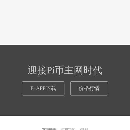
迎接Pi币主网时代
Pi APP下载
价格行情
友情链接
币圈导航
WLFI