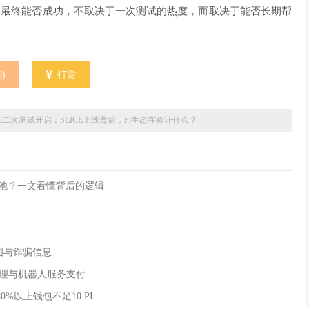
一。它最终能否成功，不取决于一次测试的热度，而取决于能否长期帮
。
0
)
打赏
nchpad二次测试开启：SLICE上线背后，Pi生态在验证什么？
流动性池？一文看懂背后的逻辑
付截图与诈骗信息
AI 代理与机器人服务支付
80%以上钱包不足10 PI