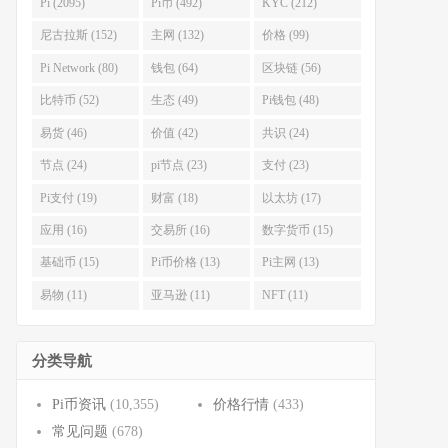
Pi (2095)
Pi币 (492)
KYC (212)
尼古拉斯 (152)
主网 (132)
价格 (99)
Pi Network (80)
钱包 (64)
区块链 (56)
比特币 (52)
生态 (49)
Pi钱包 (48)
易货 (46)
价值 (42)
共识 (24)
节点 (24)
pi节点 (23)
支付 (23)
Pi支付 (19)
财富 (18)
以太坊 (17)
应用 (16)
交易所 (16)
数字货币 (15)
基础币 (15)
Pi币价格 (13)
Pi主网 (13)
易物 (11)
亚马逊 (11)
NFT (11)
分类导航
Pi币资讯
(10,355)
价格行情
(433)
常见问题
(678)