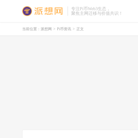
专注Pi币Web3生态，
聚焦主网迁移与价值共识！
当前位置：
派想网
>
Pi币资讯
>
正文