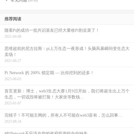
常见问题
(678)
推荐阅读
随着Pi的成功一批共识派友已经大量收Pi割韭菜了！
2021-04-08
思维超前的尼古拉斯：pi上万生态一夜形成！头脑风暴瞬间变生态大
卖场！
2021-06-27
Pi Network 的 200% 锁定期 — 比你挖到的还多！
2025-08-03
首页更新：博士，web3生态大赛1月9日开始，我们将诞生出上万个
生态，一切诋毁将被打脸！大家坐等数钱…
2023-01-07
完犊子！不可能主网的，所有人不可能在web3富有，怎么回事…
2023-08-24
#PiNetwork不应该在您的政府投资组合中缺失