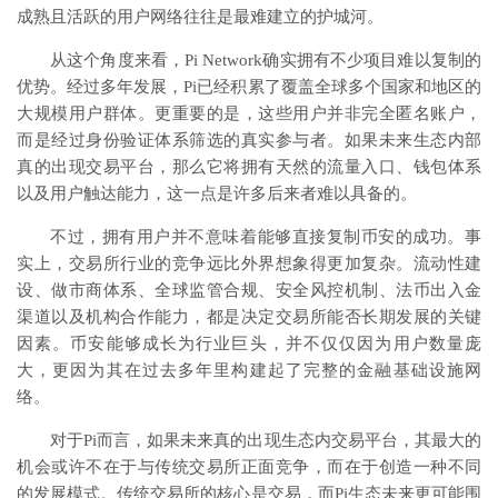
成熟且活跃的用户网络往往是最难建立的护城河。
从这个角度来看，Pi Network确实拥有不少项目难以复制的
优势。经过多年发展，Pi已经积累了覆盖全球多个国家和地区的
大规模用户群体。更重要的是，这些用户并非完全匿名账户，
而是经过身份验证体系筛选的真实参与者。如果未来生态内部
真的出现交易平台，那么它将拥有天然的流量入口、钱包体系
以及用户触达能力，这一点是许多后来者难以具备的。
不过，拥有用户并不意味着能够直接复制币安的成功。事
实上，交易所行业的竞争远比外界想象得更加复杂。流动性建
设、做市商体系、全球监管合规、安全风控机制、法币出入金
渠道以及机构合作能力，都是决定交易所能否长期发展的关键
因素。币安能够成长为行业巨头，并不仅仅因为用户数量庞
大，更因为其在过去多年里构建起了完整的金融基础设施网
络。
对于Pi而言，如果未来真的出现生态内交易平台，其最大的
机会或许不在于与传统交易所正面竞争，而在于创造一种不同
的发展模式。传统交易所的核心是交易，而Pi生态未来更可能围